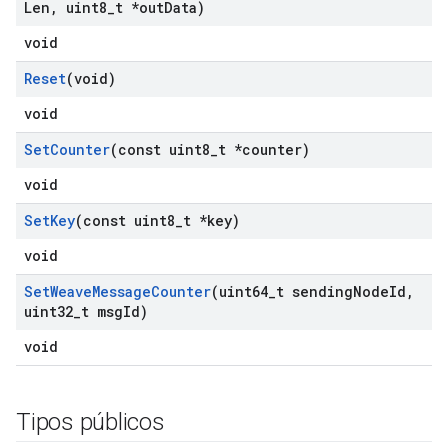
Len
,
uint8
_
t *out
Data)
void
Reset
(void)
void
Set
Counter
(const uint8
_
t *counter)
void
Set
Key
(const uint8
_
t *key)
void
Set
Weave
Message
Counter
(uint64
_
t sending
Node
Id
,
uint32
_
t msg
Id)
void
Tipos públicos