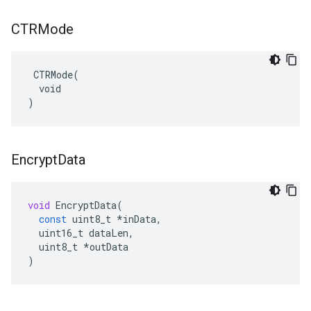
CTRMode
 CTRMode(

  void

)
Encrypt
Data
void
EncryptData
(
const
uint8_t
*
inData
,
uint16_t
dataLen
,
uint8_t
*
outData
)