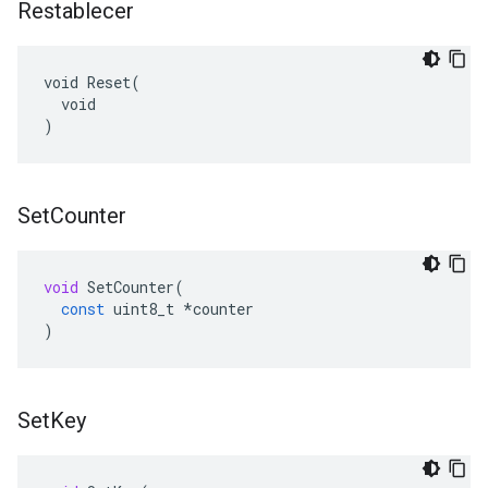
Restablecer
void Reset(

  void

)
Set
Counter
void
SetCounter
(
const
uint8_t
*
counter
)
Set
Key