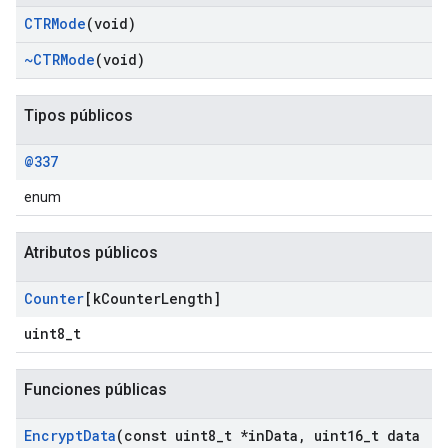
CTRMode
(void)
~CTRMode
(void)
Tipos públicos
@337
enum
Atributos públicos
Counter
[k
Counter
Length]
uint8_t
Funciones públicas
Encrypt
Data
(const uint8
_
t *in
Data
,
uint16
_
t data