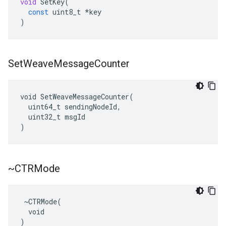
void
SetKey
(
const
uint8_t
*
key
)
Set
Weave
Message
Counter
void SetWeaveMessageCounter(

  uint64_t sendingNodeId,

  uint32_t msgId

)
~CTRMode
 ~CTRMode(

  void

)