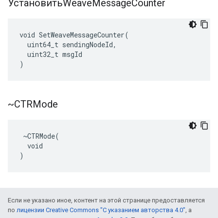
УстановитьWeave
Message
Counter
void SetWeaveMessageCounter(

  uint64_t sendingNodeId,

  uint32_t msgId

)
~CTRMode
 ~CTRMode(

  void

)
Если не указано иное, контент на этой странице предоставляется
по
лицензии Creative Commons "С указанием авторства 4.0"
, а