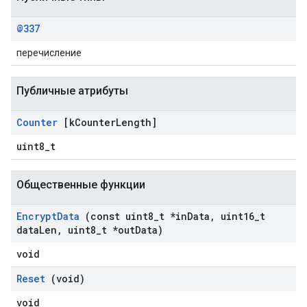
@337
перечисление
Публичные атрибуты
Counter
[k
Counter
Length]
uint8_t
Общественные функции
Encrypt
Data
(const uint8
_
t *in
Data
,
uint16
_
t
data
Len
,
uint8
_
t *out
Data)
void
Reset
(void)
void