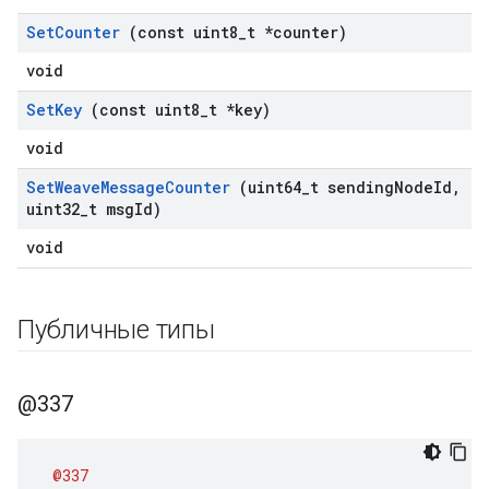
Set
Counter
(const uint8
_
t *counter)
void
Set
Key
(const uint8
_
t *key)
void
Set
Weave
Message
Counter
(uint64
_
t sending
Node
Id
,
uint32
_
t msg
Id)
void
Публичные типы
@337
@337