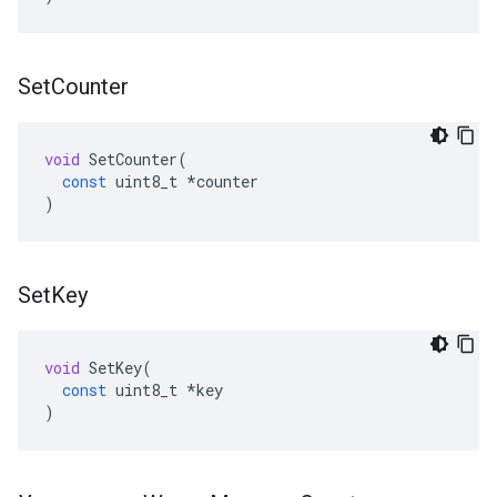
Set
Counter
void
SetCounter
(
const
uint8_t
*
counter
)
Set
Key
void
SetKey
(
const
uint8_t
*
key
)