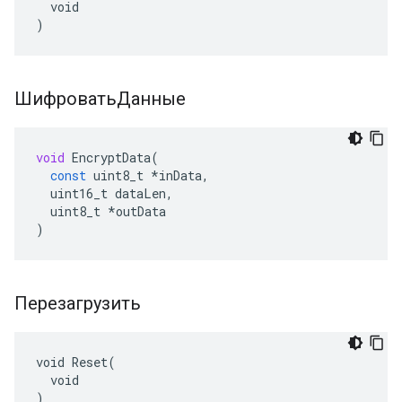
  void

)
ШифроватьДанные
void
EncryptData
(
const
uint8_t
*
inData
,
uint16_t
dataLen
,
uint8_t
*
outData
)
Перезагрузить
void Reset(

  void

)