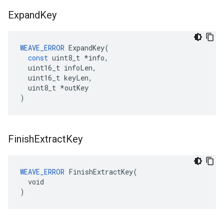
Expand
Key
WEAVE_ERROR
ExpandKey
(
const
uint8_t
*
info
,
uint16_t
infoLen
,
uint16_t
keyLen
,
uint8_t
*
outKey
)
Finish
Extract
Key
WEAVE_ERROR
 FinishExtractKey(

  void

)