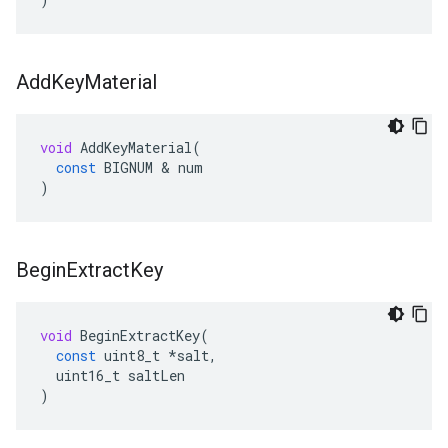
Add
Key
Material
void
AddKeyMaterial
(
const
BIGNUM
&
num
)
Begin
Extract
Key
void
BeginExtractKey
(
const
uint8_t
*
salt
,
uint16_t
saltLen
)