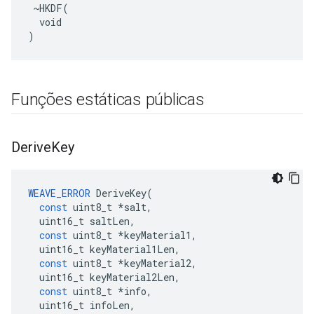
 ~HKDF(

  void

)
Funções estáticas públicas
Derive
Key
WEAVE_ERROR
DeriveKey
(
const
uint8_t
*
salt
,
uint16_t
saltLen
,
const
uint8_t
*
keyMaterial1
,
uint16_t
keyMaterial1Len
,
const
uint8_t
*
keyMaterial2
,
uint16_t
keyMaterial2Len
,
const
uint8_t
*
info
,
uint16_t
infoLen
,