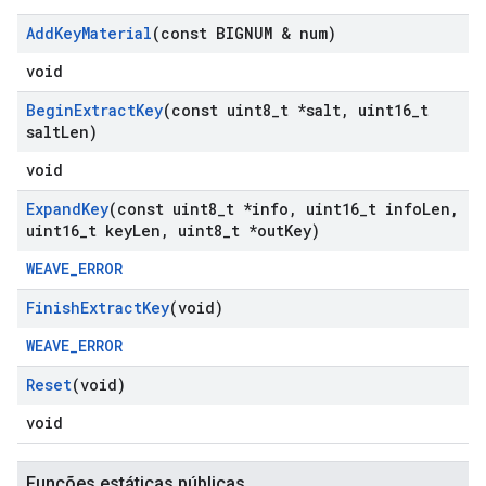
Add
Key
Material
(const BIGNUM & num)
void
Begin
Extract
Key
(const uint8
_
t *salt
,
uint16
_
t
salt
Len)
void
Expand
Key
(const uint8
_
t *info
,
uint16
_
t info
Len
,
uint16
_
t key
Len
,
uint8
_
t *out
Key)
WEAVE_ERROR
Finish
Extract
Key
(void)
WEAVE_ERROR
Reset
(void)
void
Funções estáticas públicas