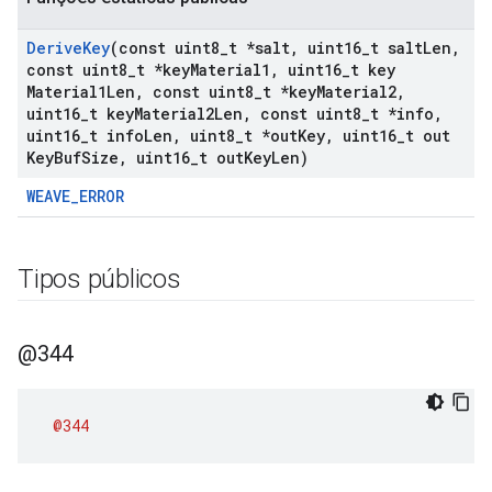
Derive
Key
(const uint8
_
t *salt
,
uint16
_
t salt
Len
,
const uint8
_
t *key
Material1
,
uint16
_
t key
Material1Len
,
const uint8
_
t *key
Material2
,
uint16
_
t key
Material2Len
,
const uint8
_
t *info
,
uint16
_
t info
Len
,
uint8
_
t *out
Key
,
uint16
_
t out
Key
Buf
Size
,
uint16
_
t out
Key
Len)
WEAVE_ERROR
Tipos públicos
@344
@344