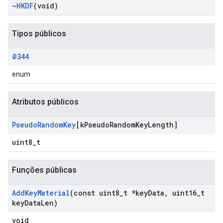
~HKDF
(void)
Tipos públicos
@344
enum
Atributos públicos
Pseudo
Random
Key
[k
Pseudo
Random
Key
Length]
uint8_t
Funções públicas
Add
Key
Material
(const uint8
_
t *key
Data
,
uint16
_
t
key
Data
Len)
void