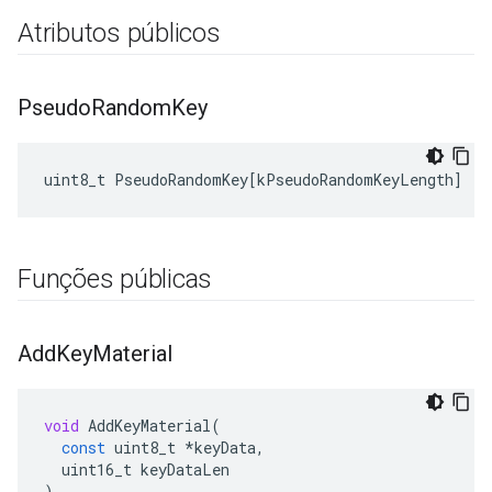
Atributos públicos
Pseudo
Random
Key
uint8_t
PseudoRandomKey
[
kPseudoRandomKeyLength
]
Funções públicas
Add
Key
Material
void
AddKeyMaterial
(
const
uint8_t
*
keyData
,
uint16_t
keyDataLen
)