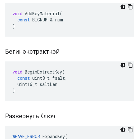
void
AddKeyMaterial
(
const
BIGNUM
&
num
)
Бегинэкстракткэй
void
BeginExtractKey
(
const
uint8_t
*
salt
,
uint16_t
saltLen
)
РазвернутьКлюч
WEAVE_ERROR
ExpandKey
(