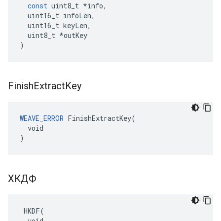
const
uint8_t
*
info
,
uint16_t
infoLen
,
uint16_t
keyLen
,
uint8_t
*
outKey
)
Finish
Extract
Key
WEAVE_ERROR
 FinishExtractKey(

  void

)
ХКДФ
 HKDF(

  void
