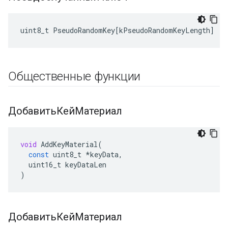
uint8_t
PseudoRandomKey
[
kPseudoRandomKeyLength
]
Общественные функции
ДобавитьКейМатериал
void
AddKeyMaterial
(
const
uint8_t
*
keyData
,
uint16_t
keyDataLen
)
ДобавитьКейМатериал