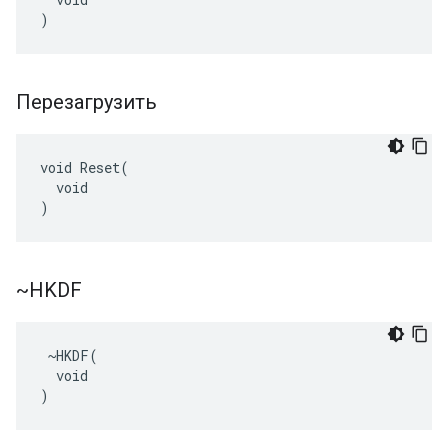
)
Перезагрузить
void Reset(

  void

)
~HKDF
 ~HKDF(

  void

)