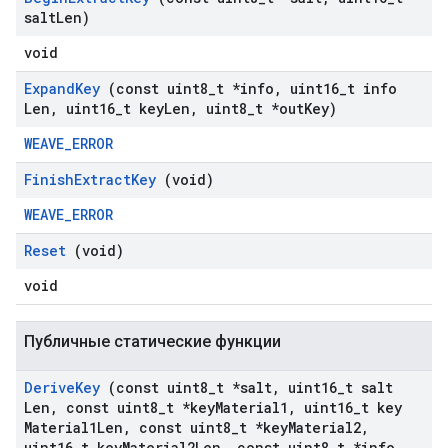
salt
Len)
void
Expand
Key
(const uint8
_
t *info
,
uint16
_
t info
Len
,
uint16
_
t key
Len
,
uint8
_
t *out
Key)
WEAVE_ERROR
Finish
Extract
Key
(void)
WEAVE_ERROR
Reset
(void)
void
Публичные статические функции
Derive
Key
(const uint8
_
t *salt
,
uint16
_
t salt
Len
,
const uint8
_
t *key
Material1
,
uint16
_
t key
Material1Len
,
const uint8
_
t *key
Material2
,
uint16
_
t key
Material2Len
,
const uint8
_
t *info
,