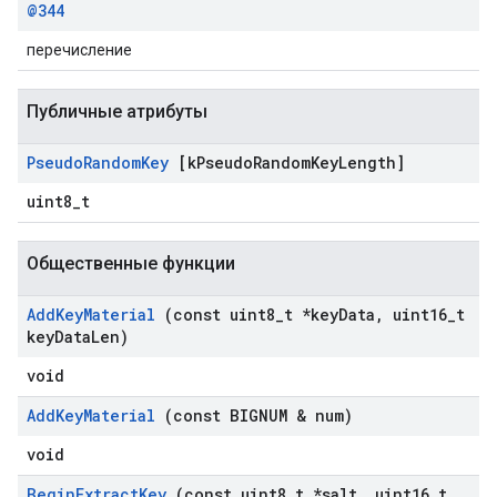
@344
перечисление
Публичные атрибуты
Pseudo
Random
Key
[k
Pseudo
Random
Key
Length]
uint8_t
Общественные функции
Add
Key
Material
(const uint8
_
t *key
Data
,
uint16
_
t
key
Data
Len)
void
Add
Key
Material
(const BIGNUM & num)
void
Begin
Extract
Key
(const uint8
_
t *salt
,
uint16
_
t