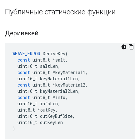
Публичные статические функции
Деривекей
WEAVE_ERROR
DeriveKey
(
const
uint8_t
*
salt
,
uint16_t
saltLen
,
const
uint8_t
*
keyMaterial1
,
uint16_t
keyMaterial1Len
,
const
uint8_t
*
keyMaterial2
,
uint16_t
keyMaterial2Len
,
const
uint8_t
*
info
,
uint16_t
infoLen
,
uint8_t
*
outKey
,
uint16_t
outKeyBufSize
,
uint16_t
outKeyLen
)