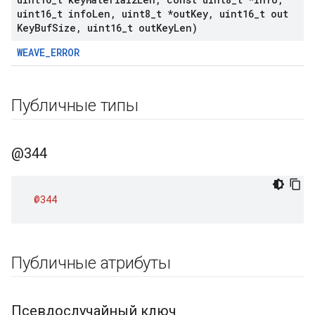
uint16
_
t info
Len
,
uint8
_
t *out
Key
,
uint16
_
t out
Key
Buf
Size
,
uint16
_
t out
Key
Len)
WEAVE_ERROR
Публичные типы
@344
@344
Публичные атрибуты
Псевдослучайный ключ