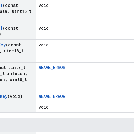
al
(const
void
ata
,
uint16
_
t
al
(const
void
)
Key
(const
void
,
uint16
_
t
nst uint8
_
t
WEAVE_ERROR
_
t info
Len
,
en
,
uint8
_
t
Key
(void)
WEAVE_ERROR
void