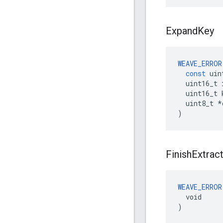
Expand
Key
WEAVE_ERROR
const
uin
uint16_t
uint16_t
uint8_t
*
)
Finish
Extrac
WEAVE_ERROR
  void

)