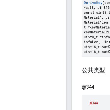
Derive
Key
(co
*salt
,
uint16
const uint8
_
Material1
,
ui
Material1Len
,
t *key
Materia
key
Material2
uint8
_
t *info
info
Len
,
uin
uint16
_
t out
K
uint16
_
t out
K
公共类型
@344
@344