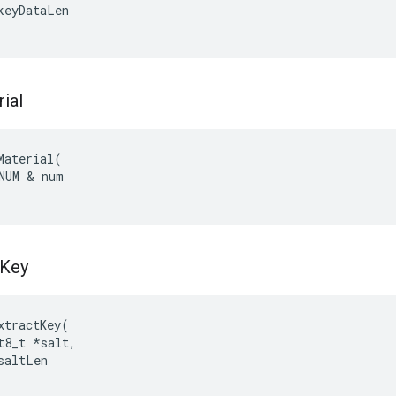
keyDataLen
ial
Material
(
NUM
&
num
Key
xtractKey
(
t8_t
*
salt
,
saltLen