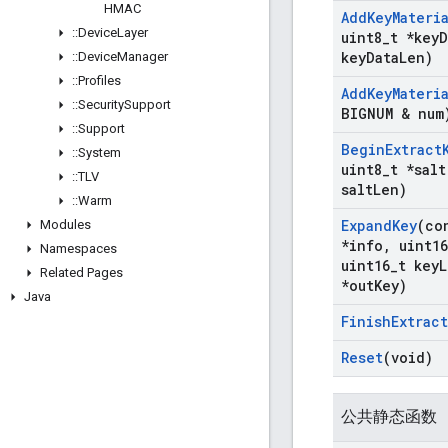
HMAC
Add
Key
Materi
::
Device
Layer
uint8
_
t *key
D
key
Data
Len)
::
Device
Manager
::
Profiles
Add
Key
Materi
::
Security
Support
BIGNUM & num
::
Support
Begin
Extract
::
System
uint8
_
t *salt
::
TLV
salt
Len)
::
Warm
Expand
Key
(co
Modules
*info
,
uint16
Namespaces
uint16
_
t key
L
Related Pages
*out
Key)
Java
Finish
Extract
Reset
(void)
公共静态函数