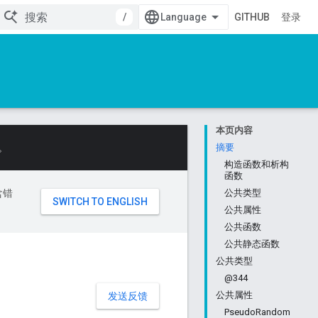
/
GITHUB
登录
本页内容
。
摘要
构造函数和析构
函数
含错
公共类型
公共属性
公共函数
公共静态函数
公共类型
@344
公共属性
发送反馈
PseudoRandom