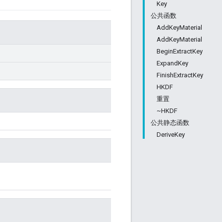
Key
公共函数
AddKeyMaterial
AddKeyMaterial
BeginExtractKey
ExpandKey
FinishExtractKey
HKDF
重置
~HKDF
公共静态函数
DeriveKey