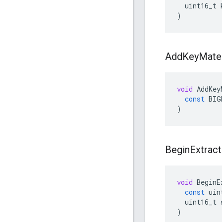
uint16_t
)
Add
Key
Mater
void
AddKey
const
BIG
)
Begin
Extract
void
BeginE
const
uin
uint16_t
)