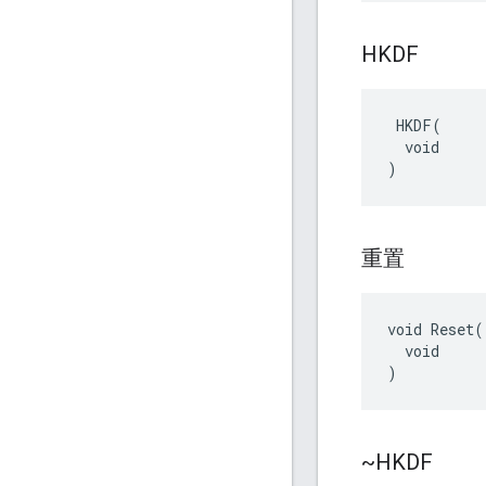
HKDF
 HKDF(

  void

)
重置
void Reset(

  void

)
~HKDF