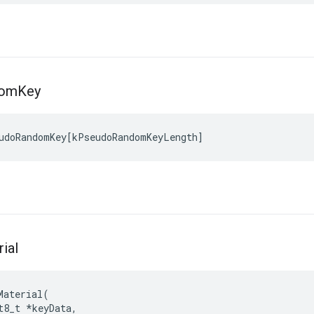
dom
Key
udoRandomKey
[
kPseudoRandomKeyLength
]
ial
Material
(
t8_t
*
keyData
,