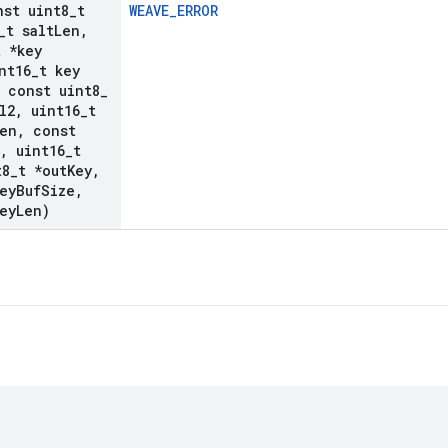
nst uint8
_
t
WEAVE_ERROR
_
t salt
Len
,
t *key
nt16
_
t key
const uint8
_
l2
,
uint16
_
t
Len
,
const
,
uint16
_
t
t8
_
t *out
Key
,
ey
Buf
Size
,
ey
Len)