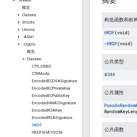
摘要
::
Weave
概览
Classes
构造函数和析
Structs
Unions
HKDF
(void)
::
ASN1
~HKDF
(void)
::
Crypto
概览
Classes
公共类型
CTR
_
DRBG
CTRMode
@344
Encoded
ECDSASignature
Encoded
ECPrivate
Key
公共属性
Encoded
ECPublic
Key
Encoded
HMACSignature
Pseudo
Random
Encoded
RSAKey
Random
Key
Len
Encoded
RSASignature
HKDF
公共函数
HKDFSHA1Or256