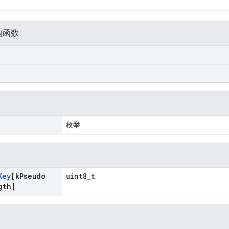
构函数
枚举
Key
[k
Pseudo
uint8_t
gth]