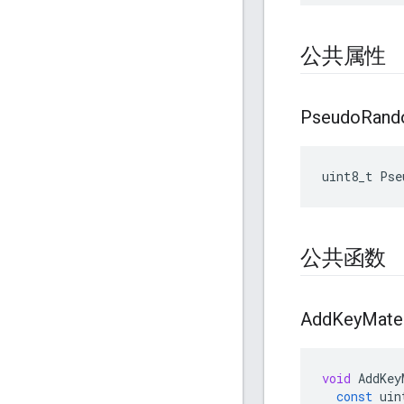
公共属性
Pseudo
Ran
uint8_t
Pse
公共函数
Add
Key
Mater
void
AddKey
const
uin