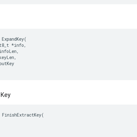
ExpandKey
(
t8_t
*
info
,
infoLen
,
keyLen
,
outKey
t
Key
 FinishExtractKey(
