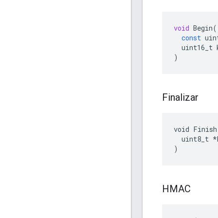
void
Begin
(
const
uin
uint16_t
)
Finalizar
void Finish(
  uint8_t *
)
HMAC