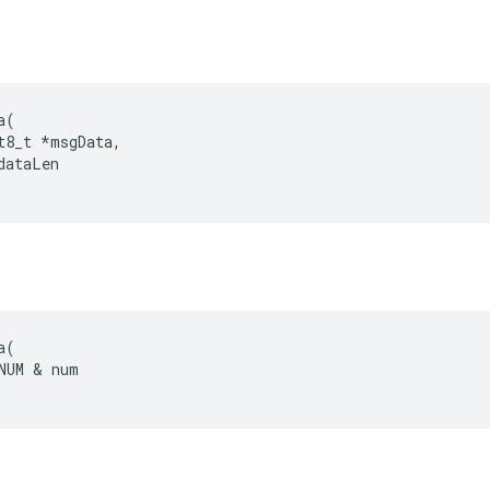
a
(
t8_t
*
msgData
,
dataLen
a
(
NUM
&
num