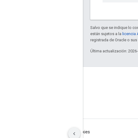
Salvo que se indique lo con
están sujetos a la
licencia
registrada de Oracle o su
Última actualización: 2026
GitHub
OpenWeave
Happy
OpenThread
Condiciones
Privacidad
Manage cookies