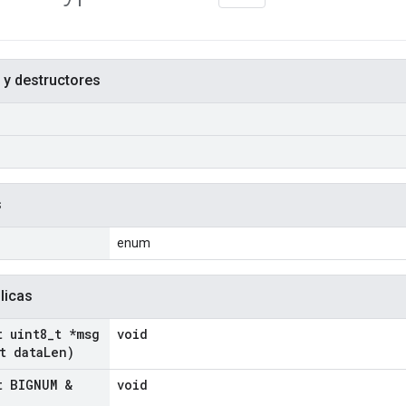
 y destructores
s
enum
licas
t uint8
_
t *msg
void
t data
Len)
t BIGNUM &
void