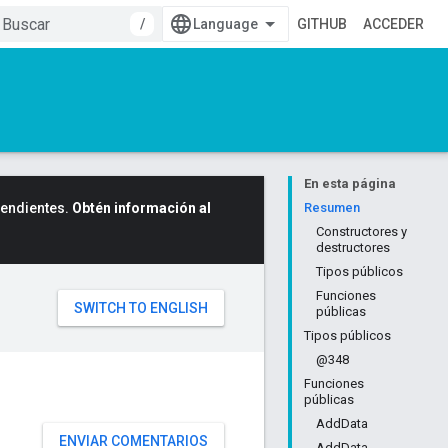
/
GITHUB
ACCEDER
En esta página
cendientes.
Obtén información al
Resumen
Constructores y
destructores
Tipos públicos
Funciones
públicas
Tipos públicos
@348
Funciones
públicas
AddData
ENVIAR COMENTARIOS
AddData