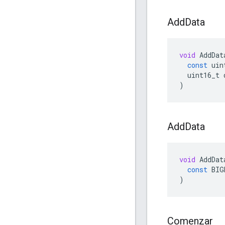
Add
Data
void
AddDat
const
uin
uint16_t
)
Add
Data
void
AddDat
const
BIG
)
Comenzar