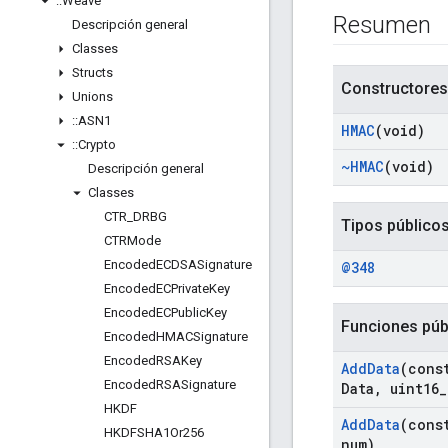
::
Weave
Resumen
Descripción general
Classes
Structs
Constructores
Unions
::
ASN1
HMAC
(void)
::
Crypto
~HMAC
(void)
Descripción general
Classes
CTR
_
DRBG
Tipos público
CTRMode
Encoded
ECDSASignature
@348
Encoded
ECPrivate
Key
Encoded
ECPublic
Key
Funciones púb
Encoded
HMACSignature
Encoded
RSAKey
Add
Data
(cons
Encoded
RSASignature
Data
,
uint16
_
HKDF
Add
Data
(cons
HKDFSHA1Or256
num)