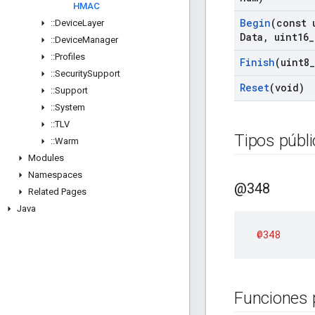
HMAC
Begin
(const 
::
Device
Layer
Data
,
uint16
_
::
Device
Manager
::
Profiles
Finish
(uint8
_
::
Security
Support
Reset
(void)
::
Support
::
System
::
TLV
Tipos públ
::
Warm
Modules
Namespaces
@348
Related Pages
Java
@348
Funciones 