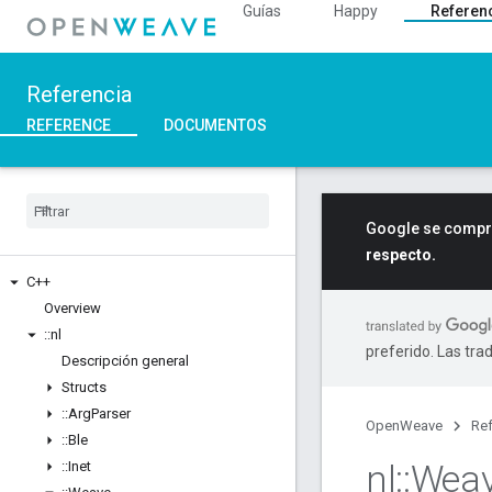
Guías
Happy
Referen
Referencia
REFERENCE
DOCUMENTOS
Google se compro
respecto.
C++
Overview
::
nl
preferido. Las tra
Descripción general
Structs
::
Arg
Parser
OpenWeave
Ref
::
Ble
nl
::
Wea
::
Inet