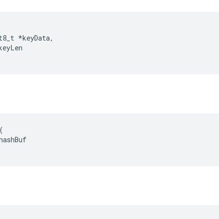
t8_t
*
keyData
,
keyLen


hashBuf
