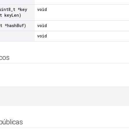
uint8
_
t *key
void
t key
Len)
t *hash
Buf)
void
void
icos
públicas