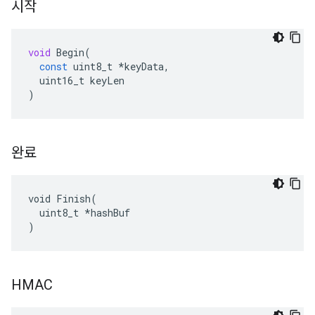
시작
void
Begin
(
const
uint8_t
*
keyData
,
uint16_t
keyLen
)
완료
void Finish(

  uint8_t *hashBuf

)
HMAC