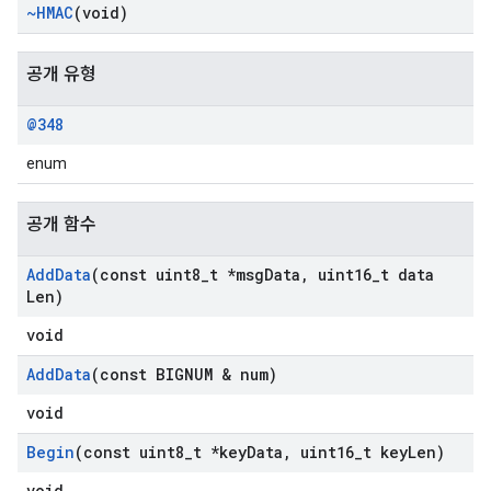
~HMAC
(void)
공개 유형
@348
enum
공개 함수
Add
Data
(const uint8
_
t *msg
Data
,
uint16
_
t data
Len)
void
Add
Data
(const BIGNUM & num)
void
Begin
(const uint8
_
t *key
Data
,
uint16
_
t key
Len)
void