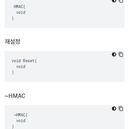
 HMAC(

  void

)
재설정
void Reset(

  void

)
~HMAC
 ~HMAC(

  void

)