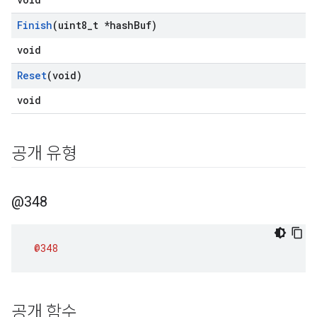
Finish
(uint8
_
t *hash
Buf)
void
Reset
(void)
void
공개 유형
@348
@348
공개 함수