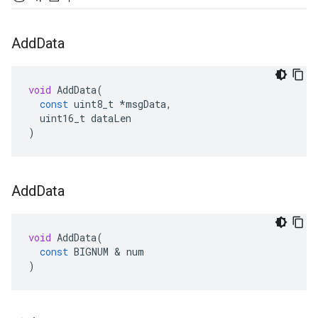
Add
Data
void
AddData
(
const
uint8_t
*
msgData
,
uint16_t
dataLen
)
Add
Data
void
AddData
(
const
BIGNUM
&
num
)