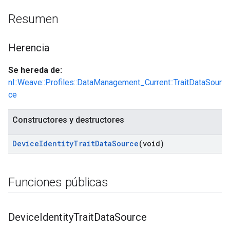
Resumen
Herencia
Se hereda de:
nl::Weave::Profiles::DataManagement_Current::TraitDataSour
ce
Constructores y destructores
Device
Identity
Trait
Data
Source
(void)
Funciones públicas
Device
Identity
Trait
Data
Source