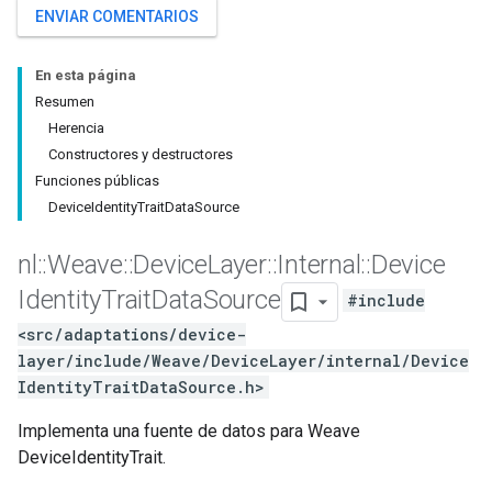
ENVIAR COMENTARIOS
En esta página
Resumen
Herencia
Constructores y destructores
Funciones públicas
DeviceIdentityTraitDataSource
nl
::
Weave
::
Device
Layer
::
Internal
::
Device
Identity
Trait
Data
Source
#include
<src/adaptations/device-
layer/include/Weave/DeviceLayer/internal/Device
IdentityTraitDataSource.h>
Implementa una fuente de datos para Weave
DeviceIdentityTrait.