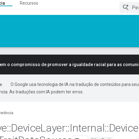
cia
Recursos
tem o compromisso de promover a igualdade racial para as comun
O Google usa tecnologia de IA na tradução de conteúdos para seu
ncia. As traduções com IA podem ter erros.
erência
ve
::
Device
Layer
::
Internal
::
Device