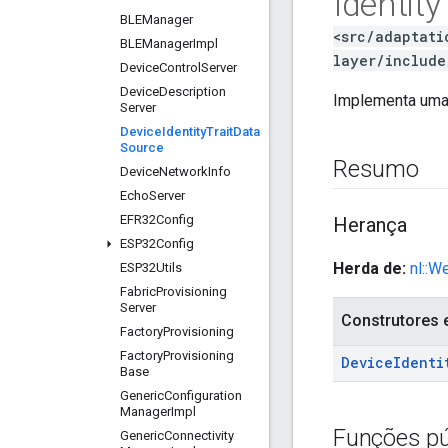
Identity
BLEManager
<src/adaptati
BLEManager
Impl
layer/include
Device
Control
Server
Device
Description
Implementa uma 
Server
Device
Identity
Trait
Data
Source
Resumo
Device
Network
Info
Echo
Server
EFR32Config
Herança
ESP32Config
Herda de:
nl::W
ESP32Utils
Fabric
Provisioning
Server
Construtores 
Factory
Provisioning
Factory
Provisioning
Device
Identi
Base
Generic
Configuration
Manager
Impl
Funções pú
Generic
Connectivity