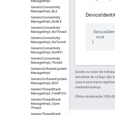
Manager
Impl
Generic
Connectivity
Manager
Impl
_
BLE
Device
Identi
Generic
Connectivity
Manager
Impl
_
No
BLE
Generic
Connectivity
 DeviceIden
Manager
Impl
_
No
Thread
  void

Generic
Connectivity
)
Manager
Impl
_
No
Tunnel
Generic
Connectivity
Manager
Impl
_
No
Wi
Fi
Generic
Connectivity
Manager
Impl
_
Thread
Generic
Software
Update
Exceto no caso de indicaç
Manager
Impl
amostras de código são l
Generic
Software
Update
Java é uma marca registra
Manager
Impl
_
BDX
mediante licença.
Generic
Thread
Stack
Manager
Impl
_
Free
RTOS
Última atualização 2026-0
Generic
Thread
Stack
Manager
Impl
_
Open
Thread
Generic
Thread
Stack