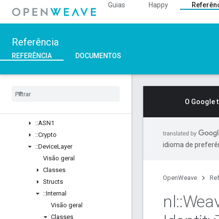
Guias
Happy
Referên
Visão geral
Structs
::ArgParser
Referência
::Ble
::Inet
REFERÊNCIA
DOCUMENTOS
::Weave
Visão geral
Classes
Structs
O Google 
Unions
::
ASN1
::
Crypto
idioma de preferê
::
Device
Layer
Visão geral
Classes
OpenWeave
Ref
Structs
::
Internal
nl
::
Wea
Visão geral
Classes