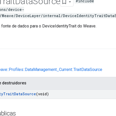
Trait
Data
Source
#include
ons/device-
/Weave/DeviceLayer/internal/DeviceIdentityTraitData
fonte de dados para o DeviceIdentityTrait do Weave.
eave::Profiles::DataManagement_Current::TraitDataSource
e destruidores
ty
Trait
Data
Source
(void)
blicas