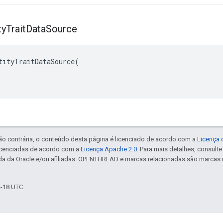
ty
Trait
Data
Source
tityTraitDataSource(

ão contrária, o conteúdo desta página é licenciado de acordo com a
Licença 
icenciadas de acordo com a
Licença Apache 2.0
. Para mais detalhes, consult
da da Oracle e/ou afiliadas. OPENTHREAD e marcas relacionadas são marcas 
2-18 UTC.