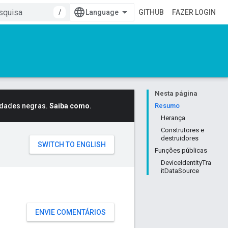
/
GITHUB
FAZER LOGIN
Nesta página
idades negras.
Saiba como
.
Resumo
Herança
Construtores e
destruidores
Funções públicas
DeviceIdentityTra
itDataSource
ENVIE COMENTÁRIOS