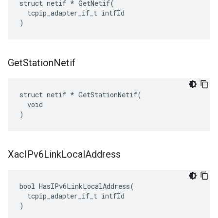
struct netif * GetNetif(

  tcpip_adapter_if_t intfId

)
Get
Station
Netif
struct netif * GetStationNetif(

  void

)
ХасIPv6Link
Local
Address
bool HasIPv6LinkLocalAddress(

  tcpip_adapter_if_t intfId

)