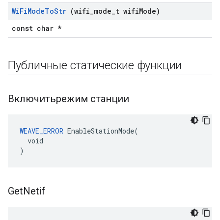
Wi
Fi
Mode
To
Str
(wifi
_
mode
_
t wifi
Mode)
const char *
Публичные статические функции
Включитьрежим станции
WEAVE_ERROR
 EnableStationMode(

  void

)
Get
Netif