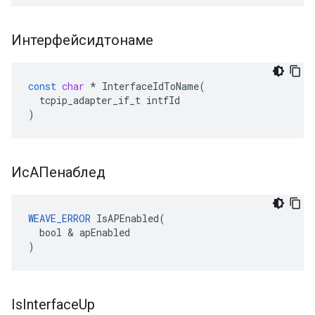
Интерфейсидтонаме
const
char
*
InterfaceIdToName
(
tcpip_adapter_if_t
intfId
)
ИсАПенаблед
WEAVE_ERROR
 IsAPEnabled(

  bool & apEnabled

)
Is
Interface
Up