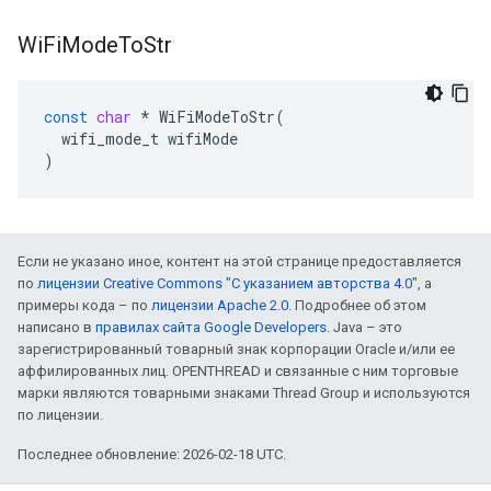
Wi
Fi
Mode
To
Str
const
char
*
WiFiModeToStr
(
wifi_mode_t
wifiMode
)
Если не указано иное, контент на этой странице предоставляется
по
лицензии Creative Commons "С указанием авторства 4.0"
, а
примеры кода – по
лицензии Apache 2.0
. Подробнее об этом
написано в
правилах сайта Google Developers
. Java – это
зарегистрированный товарный знак корпорации Oracle и/или ее
аффилированных лиц. OPENTHREAD и связанные с ним торговые
марки являются товарными знаками Thread Group и используются
по лицензии.
Последнее обновление: 2026-02-18 UTC.