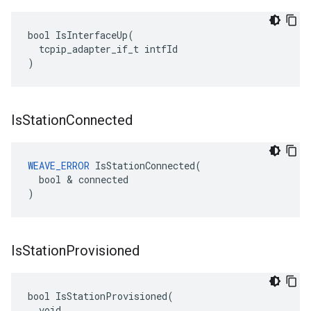
bool IsInterfaceUp(

  tcpip_adapter_if_t intfId

)
Is
Station
Connected
WEAVE_ERROR
 IsStationConnected(

  bool & connected

)
Is
Station
Provisioned
bool IsStationProvisioned(

  void
