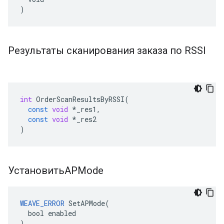
)
Результаты сканирования заказа по RSSI
int
OrderScanResultsByRSSI
(
const
void
*
_res1
,
const
void
*
_res2
)
УстановитьAPMode
WEAVE_ERROR
 SetAPMode(

  bool enabled

)