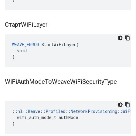
СтартWi
Fi
Layer
WEAVE_ERROR
 StartWiFiLayer(

  void

)
Wi
Fi
Auth
Mode
To
Weave
Wi
Fi
Security
Type
::
nl::Weave::Profiles::NetworkProvisioning::WiFiS
  wifi_auth_mode_t authMode

)