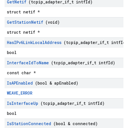
Get
Netif
(tcpip
_
adapter
_
if
_
t intf
Id)
struct netif *
Get
Station
Netif
(void)
struct netif *
Has
IPv6Link
Local
Address
(tcpip
_
adapter
_
if
_
t intf
Id)
bool
Interface
Id
To
Name
(tcpip
_
adapter
_
if
_
t intf
Id)
const char *
Is
APEnabled
(bool & ap
Enabled)
WEAVE_ERROR
Is
Interface
Up
(tcpip
_
adapter
_
if
_
t intf
Id)
bool
Is
Station
Connected
(bool & connected)