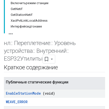
Включитьрежим станции
GetNetif
GetStationNetif
ХасIPv6LinkLocalAddress
Интерфейсидтонаме
нл
::
Переплетение
::
Уровень
устройства
::
Внутренний
::
ESP32Утилиты
Краткое содержание
Публичные статические функции
Enable
Station
Mode
(void)
WEAVE_ERROR