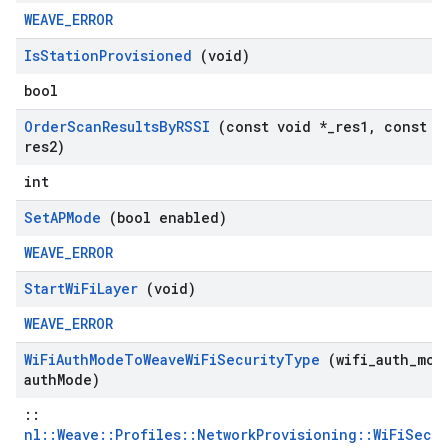
WEAVE_ERROR
Is
Station
Provisioned
(void)
bool
Order
Scan
Results
By
RSSI
(const void *
_
res1
,
const v
res2)
int
Set
APMode
(bool enabled)
WEAVE_ERROR
Start
Wi
Fi
Layer
(void)
WEAVE_ERROR
Wi
Fi
Auth
Mode
To
Weave
Wi
Fi
Security
Type
(wifi
_
auth
_
mod
auth
Mode)
::
nl::Weave::Profiles::NetworkProvisioning::WiFiSecu