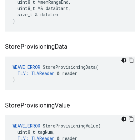
  uint8_t 
*memRangeEnd,
  uint8_t *
& dataStart,

  size_t & dataLen

)
Store
Provisioning
Data
WEAVE_ERROR
 StoreProvisioningData(

TLV::TLVReader
 & reader

)
Store
Provisioning
Value
WEAVE_ERROR
 StoreProvisioningValue(

  uint8_t tagNum,

TLV::TLVReader
 & reader
