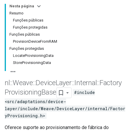
Nesta página
Resumo
Funções públicas
Funções protegidas
Funções públicas
ProvisionDeviceFromRAM
Funções protegidas
LocateProvisioningData
StoreProvisioningData
nl
::
Weave
::
Device
Layer
::
Internal
::
Factory
Provisioning
Base
#include
<src/adaptations/device-
layer/include/Weave/DeviceLayer/internal/Factor
yProvisioning.h>
Oferece suporte ao provisionamento de fábrica do