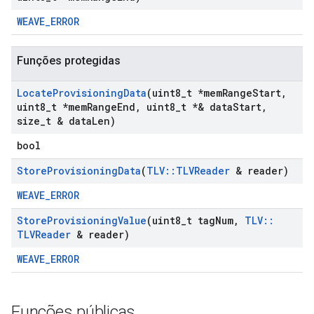
WEAVE_ERROR
Funções protegidas
Locate
Provisioning
Data
(uint8
_
t *mem
Range
Start
,
uint8
_
t *mem
Range
End
,
uint8
_
t *& data
Start
,
size
_
t & data
Len)
bool
Store
Provisioning
Data
(
TLV
::
TLVReader
& reader)
WEAVE_ERROR
Store
Provisioning
Value
(uint8
_
t tag
Num
,
TLV
::
TLVReader
& reader)
WEAVE_ERROR
Funções públicas