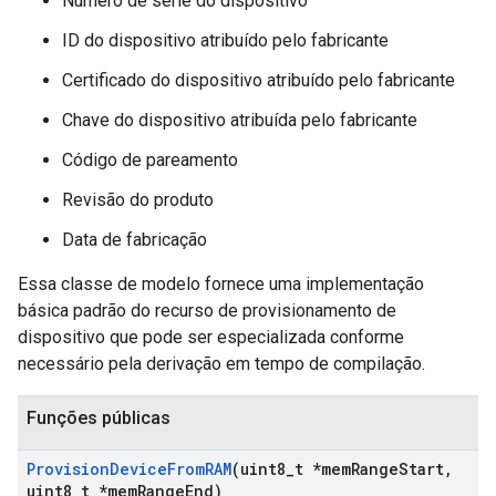
Número de série do dispositivo
ID do dispositivo atribuído pelo fabricante
Certificado do dispositivo atribuído pelo fabricante
Chave do dispositivo atribuída pelo fabricante
Código de pareamento
Revisão do produto
Data de fabricação
Essa classe de modelo fornece uma implementação
básica padrão do recurso de provisionamento de
dispositivo que pode ser especializada conforme
necessário pela derivação em tempo de compilação.
Funções públicas
Provision
Device
From
RAM
(uint8
_
t *mem
Range
Start
,
uint8
_
t *mem
Range
End)