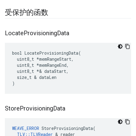
受保护的函数
Locate
Provisioning
Data
bool LocateProvisioningData(

  uint8_t *memRangeStart,

  uint8_t 
*memRangeEnd,
  uint8_t *
& dataStart,

  size_t & dataLen

)
Store
Provisioning
Data
WEAVE_ERROR
 StoreProvisioningData(

TLV::TLVReader
 & reader
