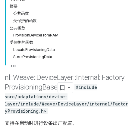
摘要
公共函数
受保护的函数
公共函数
ProvisionDeviceFromRAM
受保护的函数
LocateProvisioningData
StoreProvisioningData
nl
::
Weave
::
Device
Layer
::
Internal
::
Factory
Provisioning
Base
#include
<src/adaptations/device-
layer/include/Weave/DeviceLayer/internal/Factor
yProvisioning.h>
支持在启动时进行设备出厂配置。