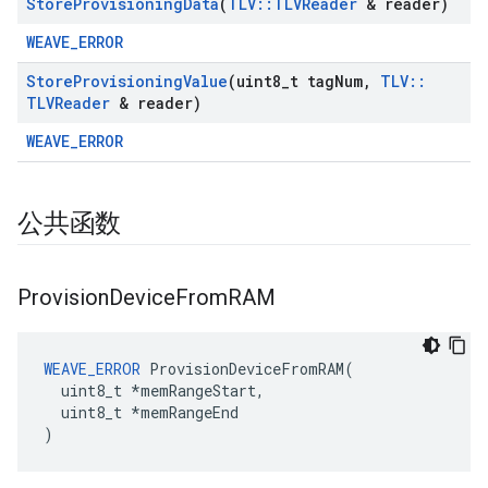
Store
Provisioning
Data
(
TLV
::
TLVReader
& reader)
WEAVE_ERROR
Store
Provisioning
Value
(uint8
_
t tag
Num
,
TLV
::
TLVReader
& reader)
WEAVE_ERROR
公共函数
Provision
Device
From
RAM
WEAVE_ERROR
 ProvisionDeviceFromRAM(

  uint8_t *memRangeStart,

  uint8_t *memRangeEnd

)