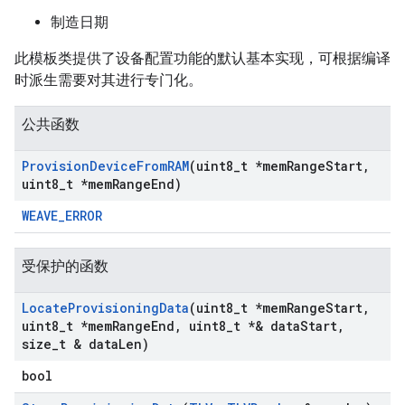
制造日期
此模板类提供了设备配置功能的默认基本实现，可根据编译
时派生需要对其进行专门化。
公共函数
Provision
Device
From
RAM
(uint8
_
t *mem
Range
Start
,
uint8
_
t *mem
Range
End)
WEAVE_ERROR
受保护的函数
Locate
Provisioning
Data
(uint8
_
t *mem
Range
Start
,
uint8
_
t *mem
Range
End
,
uint8
_
t *& data
Start
,
size
_
t & data
Len)
bool