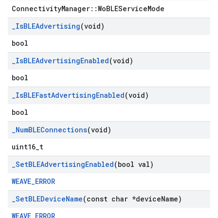
ConnectivityManager::WoBLEServiceMode
_
Is
BLEAdvertising
(void)
bool
_
Is
BLEAdvertising
Enabled
(void)
bool
_
Is
BLEFast
Advertising
Enabled
(void)
bool
_
Num
BLEConnections
(void)
uint16_t
_
Set
BLEAdvertising
Enabled
(bool val)
WEAVE_ERROR
_
Set
BLEDevice
Name
(const char *device
Name)
WEAVE_ERROR