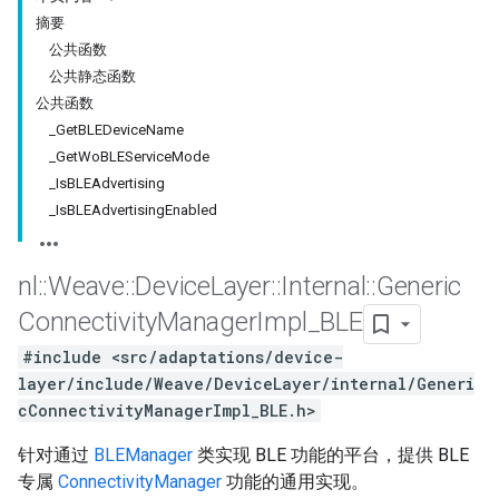
摘要
公共函数
公共静态函数
公共函数
_GetBLEDeviceName
_GetWoBLEServiceMode
_IsBLEAdvertising
_IsBLEAdvertisingEnabled
nl
::
Weave
::
Device
Layer
::
Internal
::
Generic
Connectivity
Manager
Impl
_
BLE
#include <src/adaptations/device-
layer/include/Weave/DeviceLayer/internal/Generi
cConnectivityManagerImpl_BLE.h>
针对通过
BLEManager
类实现 BLE 功能的平台，提供 BLE
专属
ConnectivityManager
功能的通用实现。