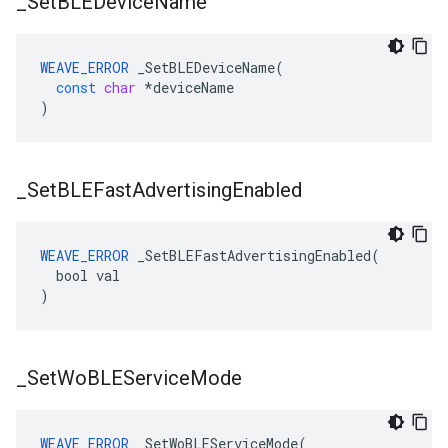
_
Set
BLEDevice
Name
WEAVE_ERROR
_SetBLEDeviceName
(
const
char
*
deviceName
)
_
Set
BLEFast
Advertising
Enabled
WEAVE_ERROR
 _SetBLEFastAdvertisingEnabled(

  bool val

)
_
Set
Wo
BLEService
Mode
WEAVE_ERROR
 _SetWoBLEServiceMode(
