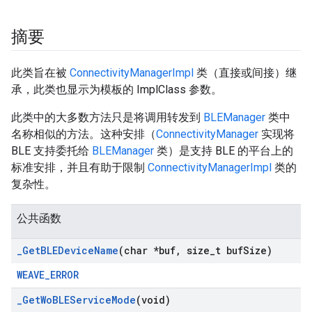
摘要
此类旨在被
ConnectivityManagerImpl
类（直接或间接）继
承，此类也显示为模板的 ImplClass 参数。
此类中的大多数方法只是将调用转发到
BLEManager
类中
名称相似的方法。这种安排（
ConnectivityManager
实现将
BLE 支持委托给
BLEManager
类）是支持 BLE 的平台上的
标准安排，并且有助于限制
ConnectivityManagerImpl
类的
复杂性。
公共函数
_
Get
BLEDevice
Name
(char *buf
,
size
_
t buf
Size)
WEAVE_ERROR
_
Get
Wo
BLEService
Mode
(void)