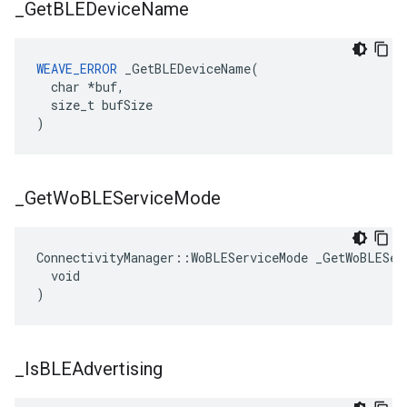
_
Get
BLEDevice
Name
WEAVE_ERROR
 _GetBLEDeviceName(

  char *buf,

  size_t bufSize

)
_
Get
Wo
BLEService
Mode
ConnectivityManager::WoBLEServiceMode _GetWoBLEServ
  void

)
_
Is
BLEAdvertising