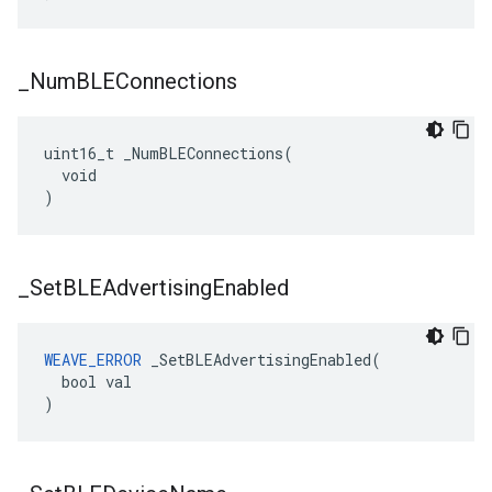
_
Num
BLEConnections
uint16_t _NumBLEConnections(

  void

)
_
Set
BLEAdvertising
Enabled
WEAVE_ERROR
 _SetBLEAdvertisingEnabled(

  bool val

)