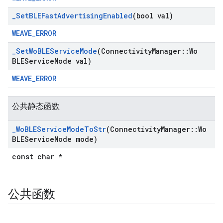
_
Set
BLEFast
Advertising
Enabled
(bool val)
WEAVE_ERROR
_
Set
Wo
BLEService
Mode
(Connectivity
Manager
::
Wo
BLEService
Mode val)
WEAVE_ERROR
公共静态函数
_
Wo
BLEService
Mode
To
Str
(Connectivity
Manager
::
Wo
BLEService
Mode mode)
const char *
公共函数