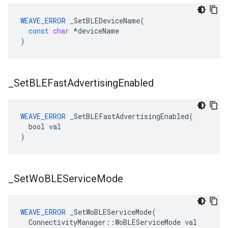
WEAVE_ERROR
_SetBLEDeviceName
(
const
char
*
deviceName
)
_
Set
BLEFast
Advertising
Enabled
WEAVE_ERROR
 _SetBLEFastAdvertisingEnabled(

  bool val

)
_
Set
Wo
BLEService
Mode
WEAVE_ERROR
 _SetWoBLEServiceMode(

  ConnectivityManager::WoBLEServiceMode val
