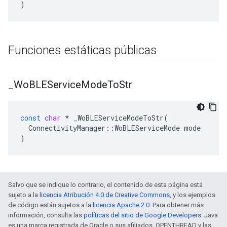
)
Funciones estáticas públicas
_
Wo
BLEService
Mode
To
Str
const
char
*
_WoBLEServiceModeToStr
(
ConnectivityManager
::
WoBLEServiceMode
mode
)
Salvo que se indique lo contrario, el contenido de esta página está
sujeto a la
licencia Atribución 4.0 de Creative Commons
, y los ejemplos
de código están sujetos a la
licencia Apache 2.0
. Para obtener más
información, consulta las
políticas del sitio de Google Developers
. Java
es una marca registrada de Oracle o sus afiliados. OPENTHREAD y las