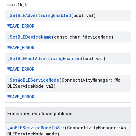
uint16_t
_
Set
BLEAdvertising
Enabled
(bool val)
WEAVE_ERROR
_
Set
BLEDevice
Name
(const char *device
Name)
WEAVE_ERROR
_
Set
BLEFast
Advertising
Enabled
(bool val)
WEAVE_ERROR
_
Set
Wo
BLEService
Mode
(Connectivity
Manager
::
Wo
BLEService
Mode val)
WEAVE_ERROR
Funciones estáticas públicas
_
Wo
BLEService
Mode
To
Str
(Connectivity
Manager
::
Wo
BLEService
Mode mode)