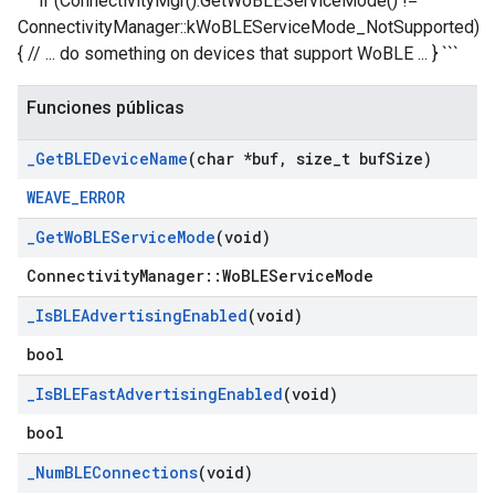
``` if (ConnectivityMgr().GetWoBLEServiceMode() !=
ConnectivityManager::kWoBLEServiceMode_NotSupported)
{ // ... do something on devices that support WoBLE ... } ```
Funciones públicas
_
Get
BLEDevice
Name
(char *buf
,
size
_
t buf
Size)
WEAVE_ERROR
_
Get
Wo
BLEService
Mode
(void)
ConnectivityManager::WoBLEServiceMode
_
Is
BLEAdvertising
Enabled
(void)
bool
_
Is
BLEFast
Advertising
Enabled
(void)
bool
_
Num
BLEConnections
(void)