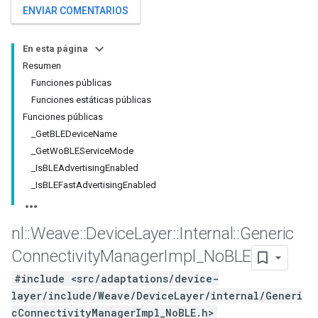
ENVIAR COMENTARIOS
En esta página
Resumen
Funciones públicas
Funciones estáticas públicas
Funciones públicas
_GetBLEDeviceName
_GetWoBLEServiceMode
_IsBLEAdvertisingEnabled
_IsBLEFastAdvertisingEnabled
nl
::
Weave
::
Device
Layer
::
Internal
::
Generic
Connectivity
Manager
Impl
_
No
BLE
#include <src/adaptations/device-
layer/include/Weave/DeviceLayer/internal/Generi
cConnectivityManagerImpl_NoBLE.h>