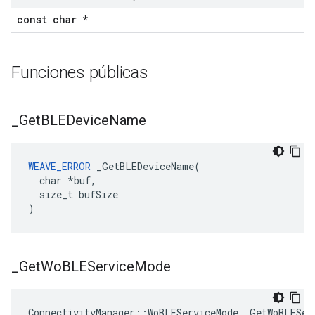
const char *
Funciones públicas
_
Get
BLEDevice
Name
WEAVE_ERROR
 _GetBLEDeviceName(

  char *buf,

  size_t bufSize

)
_
Get
Wo
BLEService
Mode
ConnectivityManager::WoBLEServiceMode _GetWoBLEServ