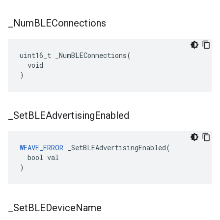
_
Num
BLEConnections
uint16_t _NumBLEConnections(

  void

)
_
Set
BLEAdvertising
Enabled
WEAVE_ERROR
 _SetBLEAdvertisingEnabled(

  bool val

)
_
Set
BLEDevice
Name