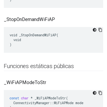
_
Stop
On
Demand
Wi
Fi
AP
void _StopOnDemandWiFiAP(

  void

)
Funciones estáticas públicas
_
Wi
Fi
APMode
To
Str
const
char
*
_WiFiAPModeToStr
(
ConnectivityManager
::
WiFiAPMode
mode