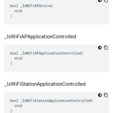
bool _IsWiFiAPActive(

  void

)
_
Is
Wi
Fi
APApplication
Controlled
bool _IsWiFiAPApplicationControlled(

  void

)
_
Is
Wi
Fi
Station
Application
Controlled
bool _IsWiFiStationApplicationControlled(

  void

)