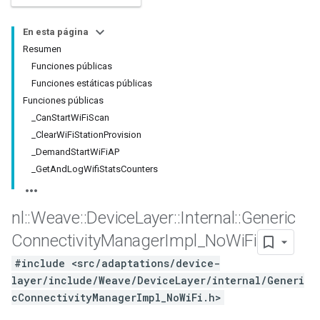
En esta página
Resumen
Funciones públicas
Funciones estáticas públicas
Funciones públicas
_CanStartWiFiScan
_ClearWiFiStationProvision
_DemandStartWiFiAP
_GetAndLogWifiStatsCounters
nl
::
Weave
::
Device
Layer
::
Internal
::
Generic
Connectivity
Manager
Impl
_
No
Wi
Fi
#include <src/adaptations/device-
layer/include/Weave/DeviceLayer/internal/Generi
cConnectivityManagerImpl_NoWiFi.h>