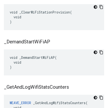
void _ClearWiFiStationProvision(

  void

)
_
Demand
Start
Wi
Fi
AP
void _DemandStartWiFiAP(

  void

)
_
Get
And
Log
Wifi
Stats
Counters
WEAVE_ERROR
 _GetAndLogWifiStatsCounters(

  void
