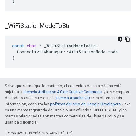
)
_
Wi
Fi
Station
Mode
To
Str
const
char
*
_WiFiStationModeToStr
(
ConnectivityManager
::
WiFiStationMode
mode
)
Salvo que se indique lo contrario, el contenido de esta página está
sujeto a la
licencia Atribución 4.0 de Creative Commons
, y los ejemplos
de código están sujetos a la
licencia Apache 2.0
. Para obtener más
información, consulta las
políticas del sitio de Google Developers
. Java
es una marca registrada de Oracle o sus afiliados. OPENTHREAD y las
marcas relacionadas son marcas comerciales de Thread Group y se
usan bajo licencia.
Última actualización: 2026-02-18 (UTC)