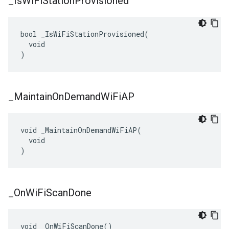
_
Is
Wi
Fi
Station
Provisioned
bool _IsWiFiStationProvisioned(

  void

)
_
Maintain
On
Demand
Wi
Fi
AP
void _MaintainOnDemandWiFiAP(

  void

)
_
On
Wi
Fi
Scan
Done
void _OnWiFiScanDone()