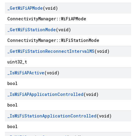
_
Get
Wi
Fi
APMode
(void)
ConnectivityManager::WiFiAPMode
_
Get
Wi
Fi
Station
Mode
(void)
ConnectivityManager::WiFiStationMode
_
Get
Wi
Fi
Station
Reconnect
Interval
MS
(void)
uint32_t
_
Is
Wi
Fi
APActive
(void)
bool
_
Is
Wi
Fi
APApplication
Controlled
(void)
bool
_
Is
Wi
Fi
Station
Application
Controlled
(void)
bool