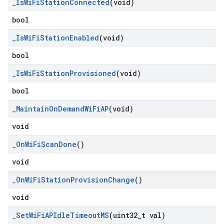
_
Is
Wi
Fi
Station
Connected
(void)
bool
_
Is
Wi
Fi
Station
Enabled
(void)
bool
_
Is
Wi
Fi
Station
Provisioned
(void)
bool
_
Maintain
On
Demand
Wi
Fi
AP
(void)
void
_
On
Wi
Fi
Scan
Done
()
void
_
On
Wi
Fi
Station
Provision
Change
()
void
_
Set
Wi
Fi
APIdle
Timeout
MS
(uint32
_
t val)