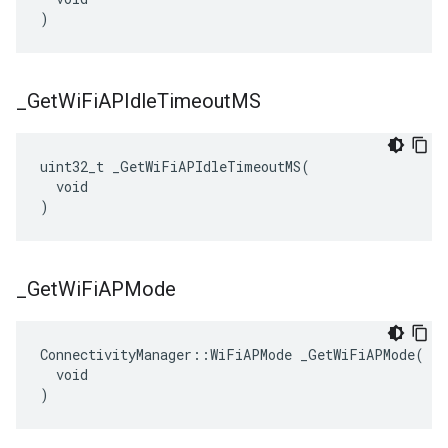
)
_
Get
Wi
Fi
APIdle
Timeout
MS
uint32_t _GetWiFiAPIdleTimeoutMS(

  void

)
_
Get
Wi
Fi
APMode
ConnectivityManager::WiFiAPMode _GetWiFiAPMode(

  void

)