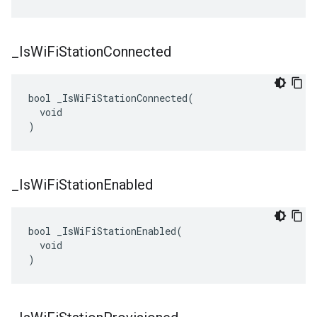
_
Is
Wi
Fi
Station
Connected
bool _IsWiFiStationConnected(

  void

)
_
Is
Wi
Fi
Station
Enabled
bool _IsWiFiStationEnabled(

  void

)