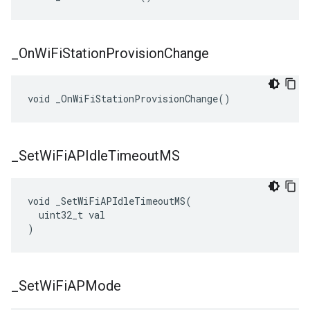
_
On
Wi
Fi
Station
Provision
Change
void _OnWiFiStationProvisionChange()
_
Set
Wi
Fi
APIdle
Timeout
MS
void _SetWiFiAPIdleTimeoutMS(

  uint32_t val

)
_
Set
Wi
Fi
APMode