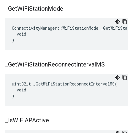
_
Get
Wi
Fi
Station
Mode
ConnectivityManager::WiFiStationMode _GetWiFiStatio
  void

)
_
Get
Wi
Fi
Station
Reconnect
Interval
MS
uint32_t _GetWiFiStationReconnectIntervalMS(

  void

)
_
Is
Wi
Fi
APActive