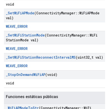
void
_
Set
Wi
Fi
APMode
(Connectivity
Manager
::
Wi
Fi
APMode
val)
WEAVE_ERROR
_
Set
Wi
Fi
Station
Mode
(Connectivity
Manager
::
Wi
Fi
Station
Mode val)
WEAVE_ERROR
_
Set
Wi
Fi
Station
Reconnect
Interval
MS
(uint32
_
t val)
WEAVE_ERROR
_
Stop
On
Demand
Wi
Fi
AP
(void)
void
Funciones estáticas públicas
_
Wi
Fi
APMode
To
Str
(Connectivity
Manager
::
Wi
Fi