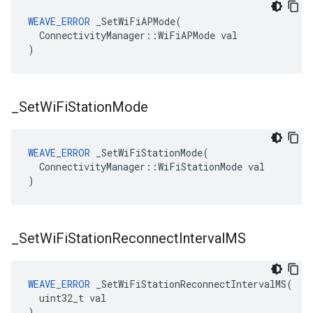
WEAVE_ERROR
 _SetWiFiAPMode(

  ConnectivityManager::WiFiAPMode val

)
_
Set
Wi
Fi
Station
Mode
WEAVE_ERROR
 _SetWiFiStationMode(

  ConnectivityManager::WiFiStationMode val

)
_
Set
Wi
Fi
Station
Reconnect
Interval
MS
WEAVE_ERROR
 _SetWiFiStationReconnectIntervalMS(

  uint32_t val

)