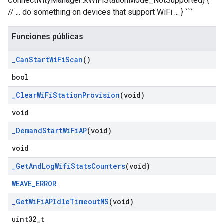
ConnectivityManager::kWiFiStationMode_NotSupported) {
// ... do something on devices that support WiFi ... } ```
Funciones públicas
_
Can
Start
Wi
Fi
Scan
()
bool
_
Clear
Wi
Fi
Station
Provision
(void)
void
_
Demand
Start
Wi
Fi
AP
(void)
void
_
Get
And
Log
Wifi
Stats
Counters
(void)
WEAVE_ERROR
_
Get
Wi
Fi
APIdle
Timeout
MS
(void)
uint32_t