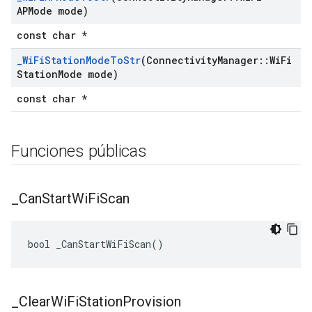
APMode mode)
const char *
_
Wi
Fi
Station
Mode
To
Str
(Connectivity
Manager
::
Wi
Fi
Station
Mode mode)
const char *
Funciones públicas
_
Can
Start
Wi
Fi
Scan
bool _CanStartWiFiScan()
_
Clear
Wi
Fi
Station
Provision