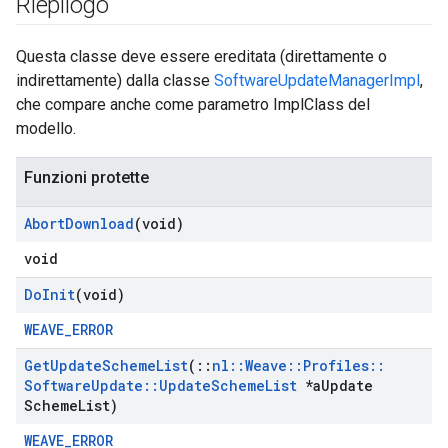
Riepilogo
Questa classe deve essere ereditata (direttamente o
indirettamente) dalla classe
SoftwareUpdateManagerImpl
,
che compare anche come parametro ImplClass del
modello.
Funzioni protette
Abort
Download
(void)
void
Do
Init
(void)
WEAVE_ERROR
Get
Update
Scheme
List
(
::
nl
::
Weave
::
Profiles
::
Software
Update
::
Update
Scheme
List
*a
Update
Scheme
List)
WEAVE_ERROR