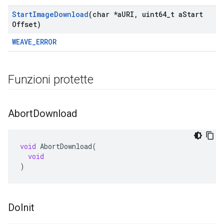
Start
Image
Download
(char *a
URI
,
uint64
_
t a
Start
Offset)
WEAVE_ERROR
Funzioni protette
Abort
Download
void
AbortDownload
(
void
)
Do
Init