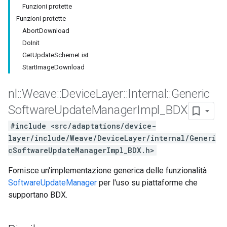
Funzioni protette
Funzioni protette
AbortDownload
DoInit
GetUpdateSchemeList
StartImageDownload
nl
::
Weave
::
Device
Layer
::
Internal
::
Generic
Software
Update
Manager
Impl
_
BDX
#include <src/adaptations/device-
layer/include/Weave/DeviceLayer/internal/Generi
cSoftwareUpdateManagerImpl_BDX.h>
Fornisce un'implementazione generica delle funzionalità
SoftwareUpdateManager
per l'uso su piattaforme che
supportano BDX.