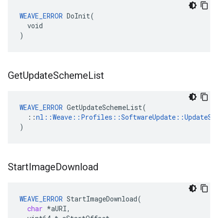
WEAVE_ERROR
 DoInit(

  void

)
Get
Update
Scheme
List
WEAVE_ERROR
 GetUpdateSchemeList(

  ::
nl::Weave::Profiles::SoftwareUpdate::UpdateSc
)
Start
Image
Download
WEAVE_ERROR
StartImageDownload
(
char
*
aURI
,