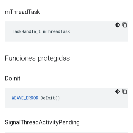
m
Thread
Task
TaskHandle_t mThreadTask
Funciones protegidas
Do
Init
WEAVE_ERROR
 DoInit()
Signal
Thread
Activity
Pending