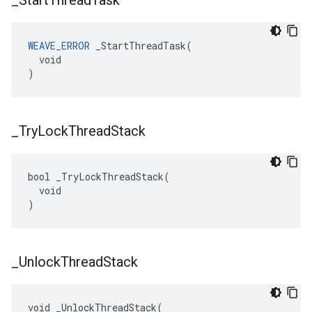
_
Start
Thread
Task
WEAVE_ERROR
 _StartThreadTask(

  void

)
_
Try
Lock
Thread
Stack
bool _TryLockThreadStack(

  void

)
_
Unlock
Thread
Stack
void _UnlockThreadStack(
