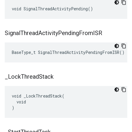
void SignalThreadActivityPending()
Signal
Thread
Activity
Pending
From
ISR
BaseType_t SignalThreadActivityPendingFromISR()
_
Lock
Thread
Stack
void _LockThreadStack(

  void

)