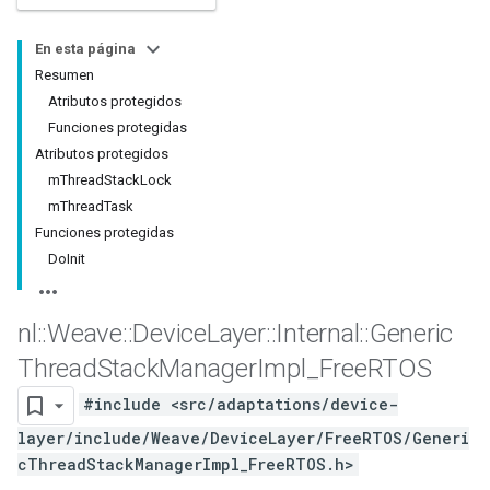
En esta página
Resumen
Atributos protegidos
Funciones protegidas
Atributos protegidos
mThreadStackLock
mThreadTask
Funciones protegidas
DoInit
nl
::
Weave
::
Device
Layer
::
Internal
::
Generic
Thread
Stack
Manager
Impl
_
Free
RTOS
#include <src/adaptations/device-
layer/include/Weave/DeviceLayer/FreeRTOS/Generi
cThreadStackManagerImpl_FreeRTOS.h>