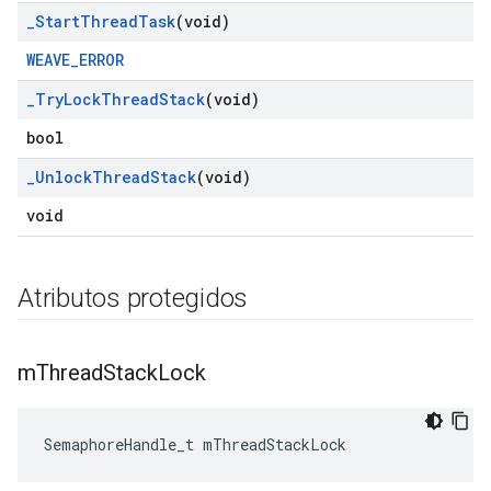
_
Start
Thread
Task
(void)
WEAVE_ERROR
_
Try
Lock
Thread
Stack
(void)
bool
_
Unlock
Thread
Stack
(void)
void
Atributos protegidos
m
Thread
Stack
Lock
SemaphoreHandle_t mThreadStackLock