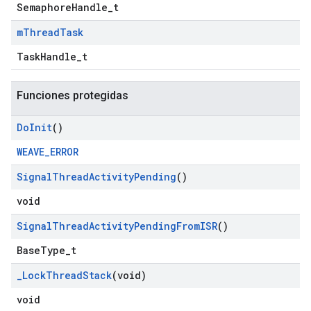
SemaphoreHandle_t
m
Thread
Task
TaskHandle_t
Funciones protegidas
Do
Init
()
WEAVE_ERROR
Signal
Thread
Activity
Pending
()
void
Signal
Thread
Activity
Pending
From
ISR
()
BaseType_t
_
Lock
Thread
Stack
(void)
void