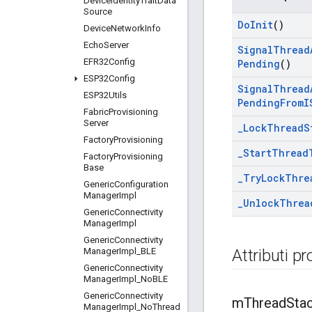
Device
Identity
Trait
Data
Source
Do
Init
()
Device
Network
Info
Echo
Server
Signal
Thread
EFR32Config
Pending
()
ESP32Config
Signal
Thread
ESP32Utils
Pending
From
I
Fabric
Provisioning
Server
_
Lock
Thread
S
Factory
Provisioning
_
Start
Thread
Factory
Provisioning
Base
_
Try
Lock
Thre
Generic
Configuration
Manager
Impl
_
Unlock
Threa
Generic
Connectivity
Manager
Impl
Generic
Connectivity
Manager
Impl
_
BLE
Attributi pr
Generic
Connectivity
Manager
Impl
_
No
BLE
Generic
Connectivity
m
Thread
Sta
Manager
Impl
_
No
Thread