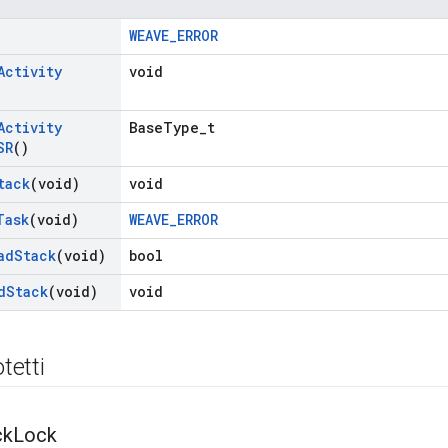
WEAVE_ERROR
Activity
void
Activity
BaseType_t
SR
()
tack
(void)
void
Task
(void)
WEAVE_ERROR
ad
Stack
(void)
bool
d
Stack
(void)
void
otetti
ck
Lock