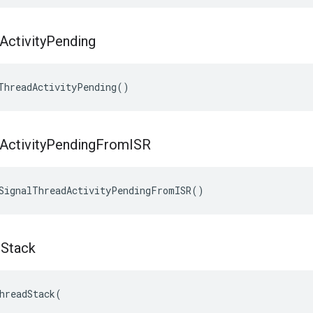
Activity
Pending
ThreadActivityPending()
Activity
Pending
From
ISR
SignalThreadActivityPendingFromISR()
d
Stack
hreadStack(
