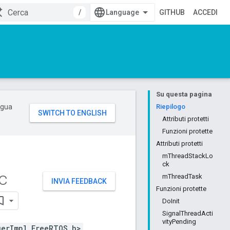
/
GITHUB
ACCEDI
Su questa pagina
ingua
Riepilogo
Attributi protetti
Funzioni protette
Attributi protetti
mThreadStackLo
ck
c
mThreadTask
INVIA FEEDBACK
Funzioni protette
DoInit
SignalThreadActi
vityPending
erImpl_FreeRTOS.h>