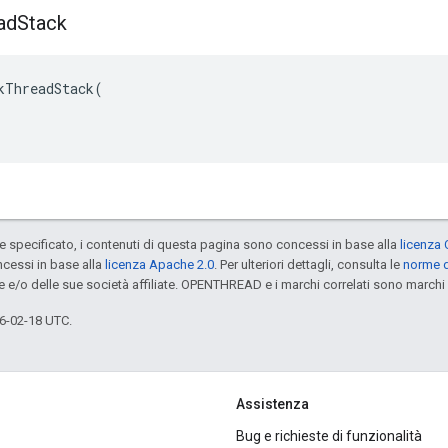
ad
Stack
kThreadStack(

specificato, i contenuti di questa pagina sono concessi in base alla
licenza 
cessi in base alla
licenza Apache 2.0
. Per ulteriori dettagli, consulta le
norme d
e e/o delle sue società affiliate. OPENTHREAD e i marchi correlati sono marchi 
6-02-18 UTC.
Assistenza
Bug e richieste di funzionalità