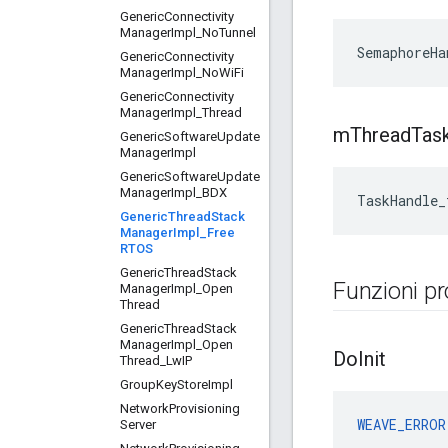
Generic
Connectivity
Manager
Impl
_
No
Tunnel
SemaphoreHa
Generic
Connectivity
Manager
Impl
_
No
Wi
Fi
Generic
Connectivity
Manager
Impl
_
Thread
m
Thread
Tas
Generic
Software
Update
Manager
Impl
Generic
Software
Update
Manager
Impl
_
BDX
TaskHandle_
Generic
Thread
Stack
Manager
Impl
_
Free
RTOS
Generic
Thread
Stack
Funzioni pr
Manager
Impl
_
Open
Thread
Generic
Thread
Stack
Manager
Impl
_
Open
Do
Init
Thread
_
Lw
IP
Group
Key
Store
Impl
Network
Provisioning
WEAVE_ERROR
Server