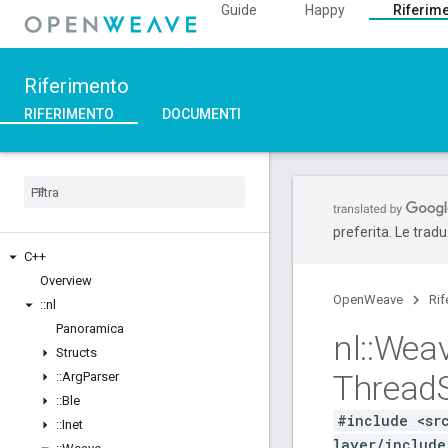
Guide
Happy
Riferim
Riferimento
RIFERIMENTO
DOCUMENTI
preferita. Le trad
C++
Overview
OpenWeave
Rif
::
nl
Panoramica
nl
::
Wea
Structs
Thread
::
Arg
Parser
::
Ble
#include <sr
::
Inet
layer/include