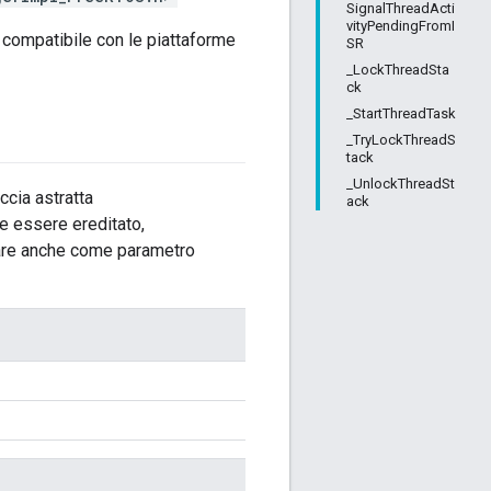
SignalThreadActi
vityPendingFromI
compatibile con le piattaforme
SR
_LockThreadSta
ck
_StartThreadTask
_TryLockThreadS
tack
_UnlockThreadSt
ccia astratta
ack
ve essere ereditato,
are anche come parametro