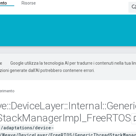
ento
Risorse
Google utilizza la tecnologia AI per tradurre i contenuti nella tua l
uzioni generate dall'AI potrebbero contenere errori.
erimento
ve
::
Device
Layer
::
Internal
::
Generi
Stack
Manager
Impl
_
Free
RTOS
c/adaptations/device-
/Weave/DeviceLayer/FreeRTOS/GenericThreadStackManag