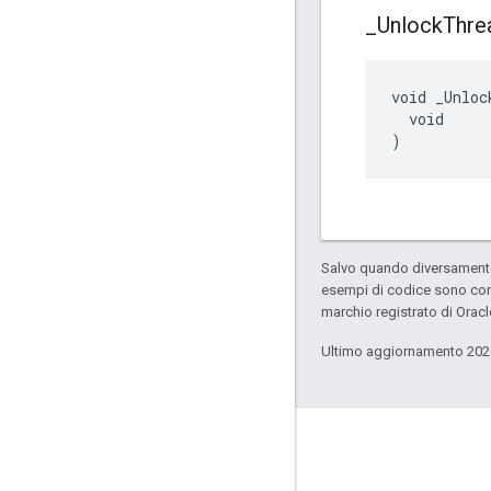
_
Unlock
Thre
void _Unloc
  void

)
Salvo quando diversamente 
esempi di codice sono con
marchio registrato di Oracl
Ultimo aggiornamento 202
GitHub
OpenWeave