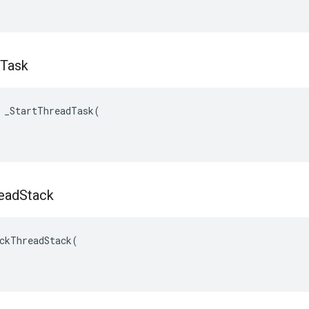
Task
 _StartThreadTask(

ead
Stack
ckThreadStack(
