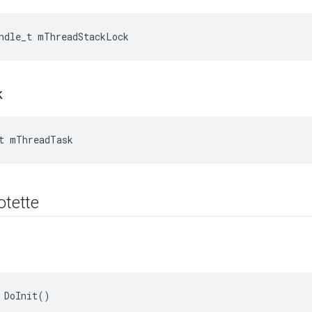
ndle_t mThreadStackLock
k
t mThreadTask
otette
 DoInit()