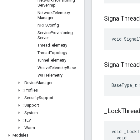
Network
Provisioning
Server
Impl
Network
Telemetry
Signal
Thread
Manager
NRF5Config
Service
Provisioning
Server
void Signal
Thread
Telemetry
Thread
Topology
Tunnel
Telemetry
Signal
Thread
Weave
Telemetry
Base
Wi
Fi
Telemetry
::
Device
Manager
BaseType_t 
::
Profiles
::
Security
Support
::
Support
_
Lock
Threa
::
System
::
TLV
::
Warm
void _LockT
Modules
  void
