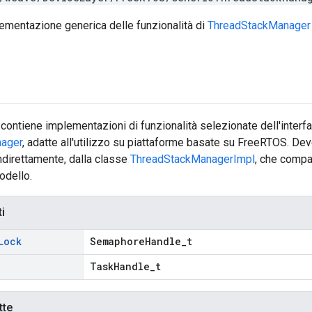
ementazione generica delle funzionalità di
ThreadStackManager
ontiene implementazioni di funzionalità selezionate dell'interfa
ager
, adatte all'utilizzo su piattaforme basate su FreeRTOS. De
ndirettamente, dalla classe
ThreadStackManagerImpl
, che comp
odello.
ti
Lock
SemaphoreHandle_t
TaskHandle_t
tte