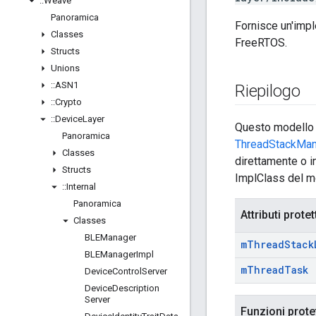
::
Weave
Panoramica
Fornisce un'impl
Classes
FreeRTOS.
Structs
Unions
::
ASN1
Riepilogo
::
Crypto
::
Device
Layer
Questo modello c
Panoramica
ThreadStackMan
Classes
direttamente o i
Structs
ImplClass del m
::
Internal
Panoramica
Attributi protet
Classes
BLEManager
m
Thread
Stack
BLEManager
Impl
m
Thread
Task
Device
Control
Server
Device
Description
Server
Funzioni prote