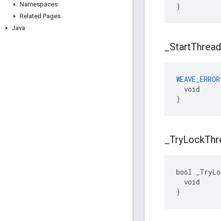
Namespaces
)
Related Pages
Java
_
Start
Thread
WEAVE_ERROR
  void

)
_
Try
Lock
Thr
bool _TryLo
  void

)