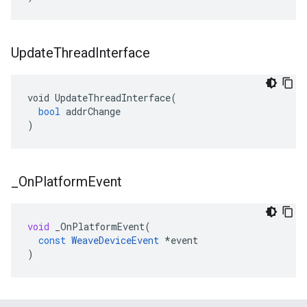
Update
Thread
Interface
void
UpdateThreadInterface
(
bool
addrChange
)
_
On
Platform
Event
void
_OnPlatformEvent
(
const
WeaveDeviceEvent
*
event
)