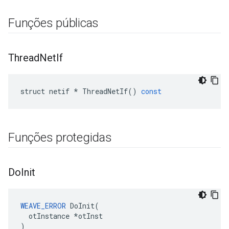
Funções públicas
Thread
Net
If
struct
netif
*
ThreadNetIf
()
const
Funções protegidas
Do
Init
WEAVE_ERROR
 DoInit(

  otInstance *otInst

)