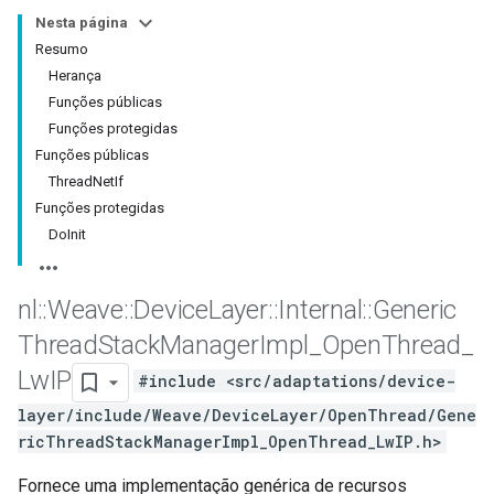
Nesta página
Resumo
Herança
Funções públicas
Funções protegidas
Funções públicas
ThreadNetIf
Funções protegidas
DoInit
nl
::
Weave
::
Device
Layer
::
Internal
::
Generic
Thread
Stack
Manager
Impl
_
Open
Thread
_
Lw
IP
#include <src/adaptations/device-
layer/include/Weave/DeviceLayer/OpenThread/Gene
ricThreadStackManagerImpl_OpenThread_LwIP.h>
Fornece uma implementação genérica de recursos