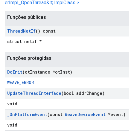
erImpl_OpenThread&lt; ImplClass >
Funções públicas
Thread
Net
If
() const
struct netif *
Funções protegidas
Do
Init
(ot
Instance *ot
Inst)
WEAVE_ERROR
Update
Thread
Interface
(bool addr
Change)
void
_
On
Platform
Event
(const
Weave
Device
Event
*event)
void