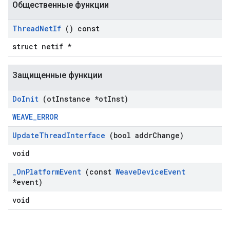
Общественные функции
Thread
Net
If
() const
struct netif *
Защищенные функции
Do
Init
(ot
Instance *ot
Inst)
WEAVE_ERROR
Update
Thread
Interface
(bool addr
Change)
void
_
On
Platform
Event
(const
Weave
Device
Event
*event)
void