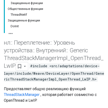
Защищенные функции
Общественные функции
ThreadNetIf
Защищенные функции
DoInit
нл
::
Переплетение
::
Уровень
устройства
::
Внутренний
::
Generic
Thread
Stack
Manager
Impl
_
Open
Thread
_
Lw
IP
#include <src/adaptations/device-
layer/include/Weave/DeviceLayer/OpenThread/Gene
ricThreadStackManagerImpl_OpenThread_LwIP.h>
Предоставляет общую реализацию функций
ThreadStackManager
, которая работает совместно с
OpenThread и LwIP.