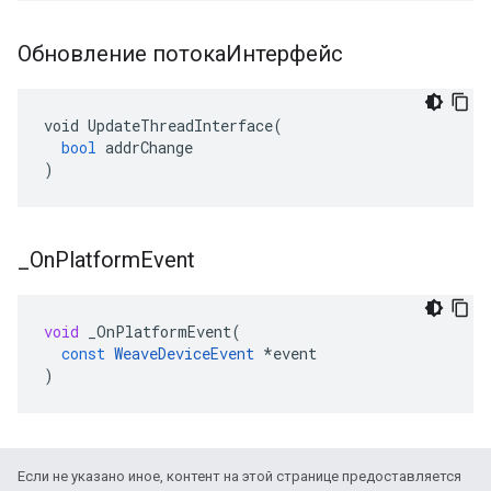
Обновление потокаИнтерфейс
void
UpdateThreadInterface
(
bool
addrChange
)
_
On
Platform
Event
void
_OnPlatformEvent
(
const
WeaveDeviceEvent
*
event
)
Если не указано иное, контент на этой странице предоставляется