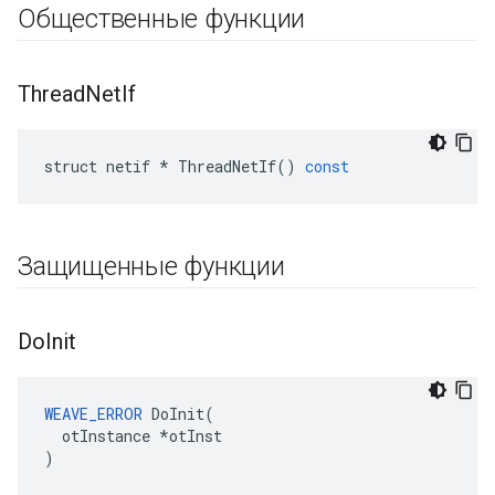
Общественные функции
Thread
Net
If
struct
netif
*
ThreadNetIf
()
const
Защищенные функции
Do
Init
WEAVE_ERROR
 DoInit(

  otInstance *otInst

)