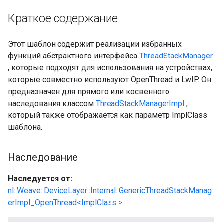
Краткое содержание
Этот шаблон содержит реализации избранных
функций абстрактного интерфейса
ThreadStackManager
, которые подходят для использования на устройствах,
которые совместно используют OpenThread и LwIP. Он
предназначен для прямого или косвенного
наследования классом
ThreadStackManagerImpl
,
который также отображается как параметр ImplClass
шаблона.
Наследование
Наследуется от:
nl::Weave::DeviceLayer::Internal::GenericThreadStackManag
erImpl_OpenThread<ImplClass >