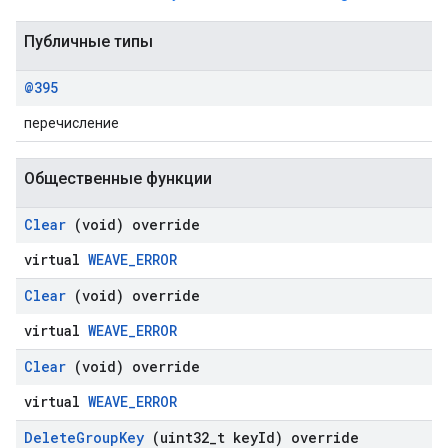
Публичные типы
@395
перечисление
Общественные функции
Clear
(void) override
virtual
WEAVE_ERROR
Clear
(void) override
virtual
WEAVE_ERROR
Clear
(void) override
virtual
WEAVE_ERROR
Delete
Group
Key
(uint32
_
t key
Id) override