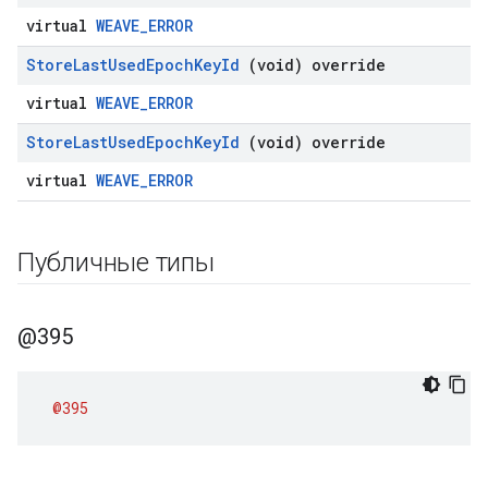
virtual
WEAVE_ERROR
Store
Last
Used
Epoch
Key
Id
(void) override
virtual
WEAVE_ERROR
Store
Last
Used
Epoch
Key
Id
(void) override
virtual
WEAVE_ERROR
Публичные типы
@395
@395