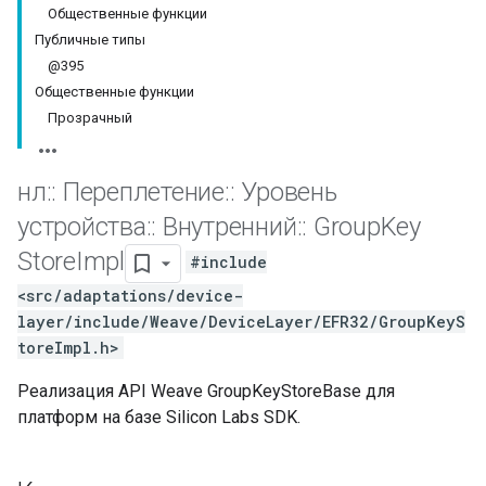
Общественные функции
Публичные типы
@395
Общественные функции
Прозрачный
нл
::
Переплетение
::
Уровень
устройства
::
Внутренний
::
Group
Key
Store
Impl
#include
<src/adaptations/device-
layer/include/Weave/DeviceLayer/EFR32/GroupKeyS
toreImpl.h>
Реализация API Weave GroupKeyStoreBase для
платформ на базе Silicon Labs SDK.