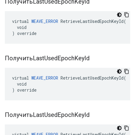
ПолучитьLast
Used
Epoch
Key
Id
virtual 
WEAVE_ERROR
 RetrieveLastUsedEpochKeyId(

  void

) override
ПолучитьLast
Used
Epoch
Key
Id
virtual 
WEAVE_ERROR
 RetrieveLastUsedEpochKeyId(

  void

) override
ПолучитьLast
Used
Epoch
Key
Id
virtual 
WEAVE_ERROR
 RetrieveLastUsedEpochKeyId(
