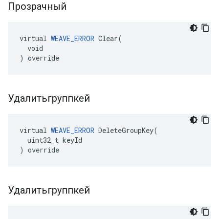
Прозрачный
virtual 
WEAVE_ERROR
 Clear(

  void

) override
Удалитьгруппкей
virtual 
WEAVE_ERROR
 DeleteGroupKey(

  uint32_t keyId

) override
Удалитьгруппкей