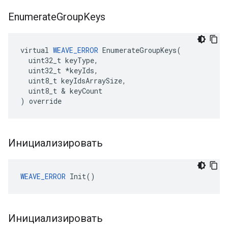
Enumerate
Group
Keys
virtual 
WEAVE_ERROR
 EnumerateGroupKeys(

  uint32_t keyType,

  uint32_t *keyIds,

  uint8_t keyIdsArraySize,

  uint8_t & keyCount

) override
Инициализировать
WEAVE_ERROR
 Init()
Инициализировать