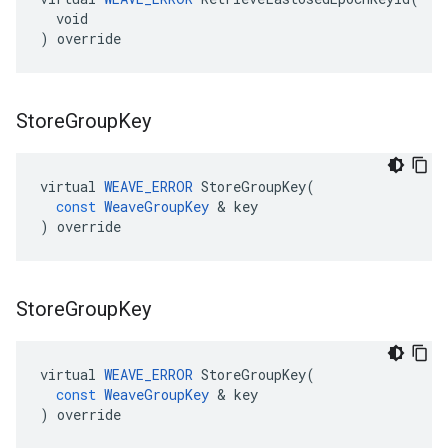
  void

) override
Store
Group
Key
virtual
WEAVE_ERROR
StoreGroupKey
(
const
WeaveGroupKey
&
key
)
override
Store
Group
Key
virtual
WEAVE_ERROR
StoreGroupKey
(
const
WeaveGroupKey
&
key
)
override