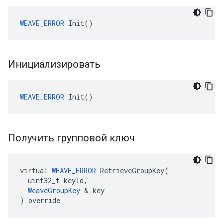
WEAVE_ERROR
 Init()
Инициализировать
WEAVE_ERROR
 Init()
Получить групповой ключ
virtual 
WEAVE_ERROR
 RetrieveGroupKey(

  uint32_t keyId,

WeaveGroupKey
 & key

) override