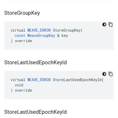
Store
Group
Key
virtual
WEAVE_ERROR
StoreGroupKey
(
const
WeaveGroupKey
&
key
)
override
Store
Last
Used
Epoch
Key
Id
virtual 
WEAVE_ERROR
 StoreLastUsedEpochKeyId(

  void

) override
Store
Last
Used
Epoch
Key
Id