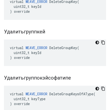
virtual 
WEAVE_ERROR
 DeleteGroupKey(

  uint32_t keyId

) override
Удалитьгруппкей
virtual 
WEAVE_ERROR
 DeleteGroupKey(

  uint32_t keyId

) override
Удалитьгруппокэйсофатипе
virtual 
WEAVE_ERROR
 DeleteGroupKeysOfAType(

  uint32_t keyType

) override