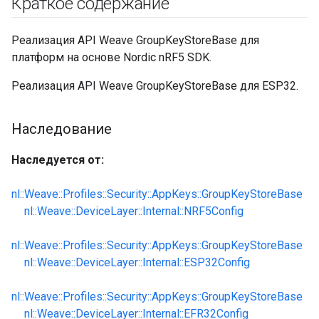
Краткое содержание
Реализация API Weave GroupKeyStoreBase для
платформ на основе Nordic nRF5 SDK.
Реализация API Weave GroupKeyStoreBase для ESP32.
Наследование
Наследуется от:
nl::Weave::Profiles::Security::AppKeys::GroupKeyStoreBase
nl::Weave::DeviceLayer::Internal::NRF5Config
nl::Weave::Profiles::Security::AppKeys::GroupKeyStoreBase
nl::Weave::DeviceLayer::Internal::ESP32Config
nl::Weave::Profiles::Security::AppKeys::GroupKeyStoreBase
nl::Weave::DeviceLayer::Internal::EFR32Config