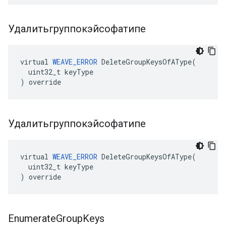
Удалитьгруппокэйсофатипе
virtual 
WEAVE_ERROR
 DeleteGroupKeysOfAType(

  uint32_t keyType

) override
Удалитьгруппокэйсофатипе
virtual 
WEAVE_ERROR
 DeleteGroupKeysOfAType(

  uint32_t keyType

) override
Enumerate
Group
Keys