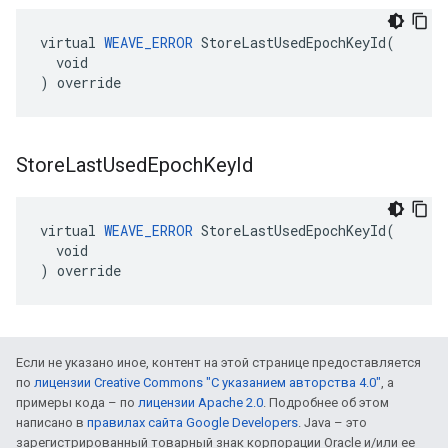
virtual 
WEAVE_ERROR
 StoreLastUsedEpochKeyId(

  void

) override
Store
Last
Used
Epoch
Key
Id
virtual 
WEAVE_ERROR
 StoreLastUsedEpochKeyId(

  void

) override
Если не указано иное, контент на этой странице предоставляется
по
лицензии Creative Commons "С указанием авторства 4.0"
, а
примеры кода – по
лицензии Apache 2.0
. Подробнее об этом
написано в
правилах сайта Google Developers
. Java – это
зарегистрированный товарный знак корпорации Oracle и/или ее