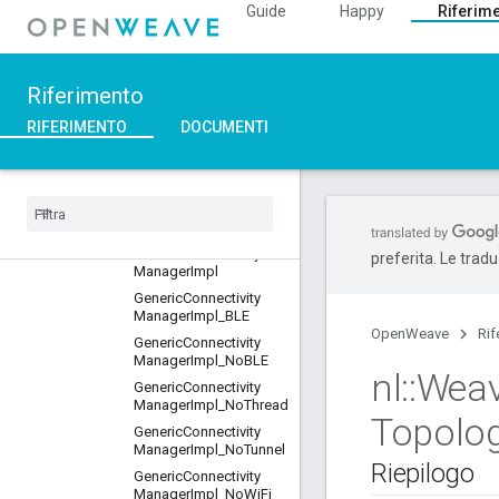
Guide
Happy
Riferim
EFR32Config
ESP32Config
ESP32Utils
Riferimento
FabricProvisioningServe
r
RIFERIMENTO
DOCUMENTI
FactoryProvisioning
Factory
Provisioning
Base
Generic
Configuration
Manager
Impl
Generic
Connectivity
preferita. Le trad
Manager
Impl
Generic
Connectivity
Manager
Impl
_
BLE
OpenWeave
Rif
Generic
Connectivity
Manager
Impl
_
No
BLE
nl
::
Wea
Generic
Connectivity
Manager
Impl
_
No
Thread
Topolo
Generic
Connectivity
Manager
Impl
_
No
Tunnel
Riepilogo
Generic
Connectivity
Manager
Impl
_
No
Wi
Fi