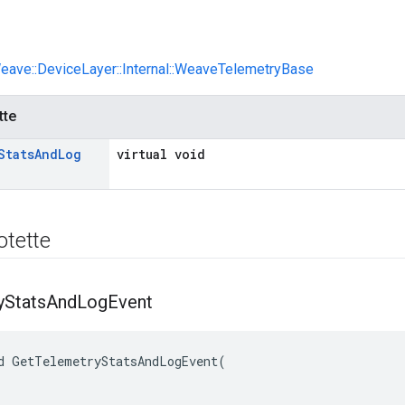
Weave::DeviceLayer::Internal::WeaveTelemetryBase
tte
Stats
And
Log
virtual void
otette
y
Stats
And
Log
Event
d GetTelemetryStatsAndLogEvent(
