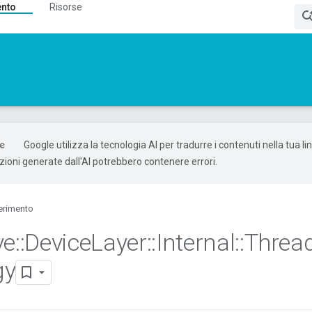
ento
Risorse
Google utilizza la tecnologia AI per tradurre i contenuti nella tua l
uzioni generate dall'AI potrebbero contenere errori.
erimento
ve
::
Device
Layer
::
Internal
::
Threa
gy