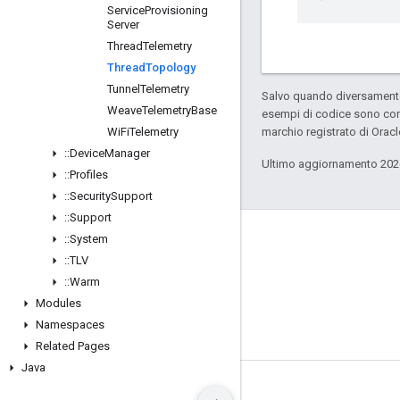
Service
Provisioning
Server
Thread
Telemetry
Thread
Topology
Tunnel
Telemetry
Salvo quando diversamente 
Weave
Telemetry
Base
esempi di codice sono con
Wi
Fi
Telemetry
marchio registrato di Oracl
::
Device
Manager
Ultimo aggiornamento 202
::
Profiles
::
Security
Support
::
Support
GitHub
::
System
::
TLV
OpenWeave
::
Warm
Happy
Modules
OpenThread
Namespaces
Related Pages
Java
Termini
Privacy
Manage cookies