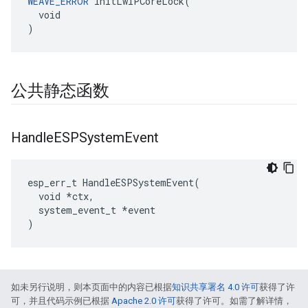
WEAVE_ERROR
 InitLwIPCoreLock(

  void

)
公共静态函数
Handle
ESPSystem
Event
esp_err_t HandleESPSystemEvent(

  void *ctx,

  system_event_t *event

)
如未另行说明，则本页面中的内容已根据
知识共享署名 4.0 许可
获得了许
可，并且代码示例已根据
Apache 2.0 许可
获得了许可。如需了解详情，