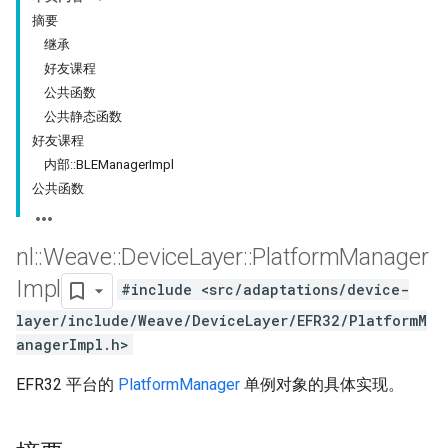
摘要
继承
好友课程
公共函数
公共静态函数
好友课程
内部::BLEManagerImpl
公共函数
nl
::
Weave
::
Device
Layer
::
Platform
Manager
Impl
#include <src/adaptations/device-
layer/include/Weave/DeviceLayer/EFR32/PlatformM
anagerImpl.h>
EFR32 平台的
PlatformManager
单例对象的具体实现。