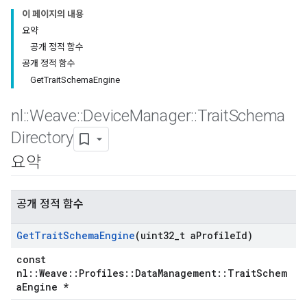
이 페이지의 내용
요약
공개 정적 함수
공개 정적 함수
GetTraitSchemaEngine
nl
::
Weave
::
Device
Manager
::
Trait
Schema
Directory
요약
공개 정적 함수
Get
Trait
Schema
Engine
(uint32
_
t a
Profile
Id)
const
nl::Weave::Profiles::DataManagement::TraitSchem
aEngine *