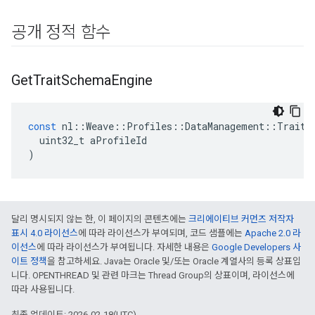
공개 정적 함수
Get
Trait
Schema
Engine
const
nl
::
Weave
::
Profiles
::
DataManagement
::
TraitS
uint32_t
aProfileId
)
달리 명시되지 않는 한, 이 페이지의 콘텐츠에는
크리에이티브 커먼즈 저작자
표시 4.0 라이선스
에 따라 라이선스가 부여되며, 코드 샘플에는
Apache 2.0 라
이선스
에 따라 라이선스가 부여됩니다. 자세한 내용은
Google Developers 사
이트 정책
을 참고하세요. Java는 Oracle 및/또는 Oracle 계열사의 등록 상표입
니다. OPENTHREAD 및 관련 마크는 Thread Group의 상표이며, 라이선스에
따라 사용됩니다.
최종 업데이트: 2026-02-18(UTC)