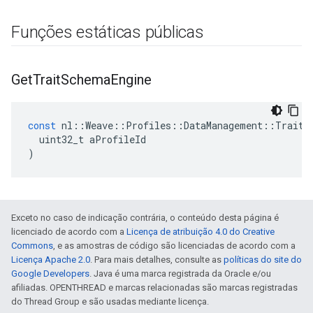
Funções estáticas públicas
Get
Trait
Schema
Engine
const
nl
::
Weave
::
Profiles
::
DataManagement
::
TraitS
uint32_t
aProfileId
)
Exceto no caso de indicação contrária, o conteúdo desta página é
licenciado de acordo com a
Licença de atribuição 4.0 do Creative
Commons
, e as amostras de código são licenciadas de acordo com a
Licença Apache 2.0
. Para mais detalhes, consulte as
políticas do site do
Google Developers
. Java é uma marca registrada da Oracle e/ou
afiliadas. OPENTHREAD e marcas relacionadas são marcas registradas
do Thread Group e são usadas mediante licença.