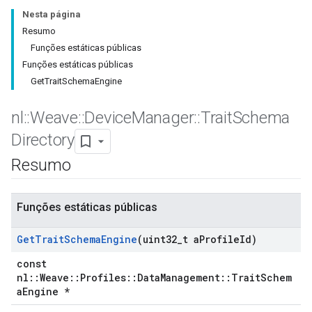
Nesta página
Resumo
Funções estáticas públicas
Funções estáticas públicas
GetTraitSchemaEngine
nl
::
Weave
::
Device
Manager
::
Trait
Schema
Directory
Resumo
Funções estáticas públicas
Get
Trait
Schema
Engine
(uint32
_
t a
Profile
Id)
const
nl::Weave::Profiles::DataManagement::TraitSchem
aEngine *