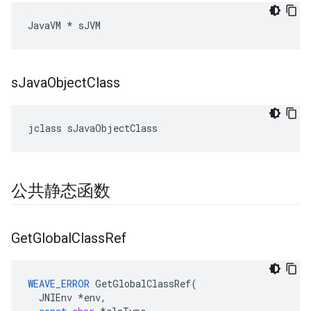
JavaVM * sJVM
s
Java
Object
Class
jclass sJavaObjectClass
公共静态函数
Get
Global
Class
Ref
WEAVE_ERROR
GetGlobalClassRef
(
JNIEnv
*
env
,