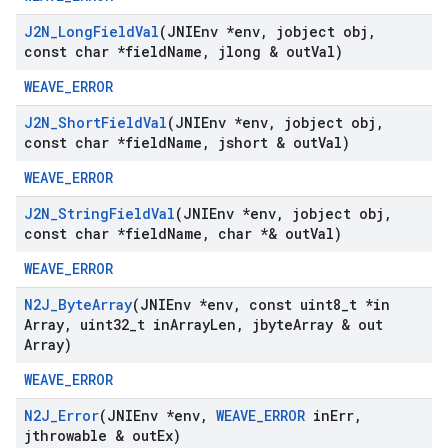
J2N
_
Long
Field
Val
(JNIEnv *env
,
jobject obj
,
const char *field
Name
,
jlong & out
Val)
WEAVE_ERROR
J2N
_
Short
Field
Val
(JNIEnv *env
,
jobject obj
,
const char *field
Name
,
jshort & out
Val)
WEAVE_ERROR
J2N
_
String
Field
Val
(JNIEnv *env
,
jobject obj
,
const char *field
Name
,
char *& out
Val)
WEAVE_ERROR
N2J
_
Byte
Array
(JNIEnv *env
,
const uint8
_
t *in
Array
,
uint32
_
t in
Array
Len
,
jbyte
Array & out
Array)
WEAVE_ERROR
N2J
_
Error
(JNIEnv *env
,
WEAVE
_
ERROR
in
Err
,
jthrowable & out
Ex)