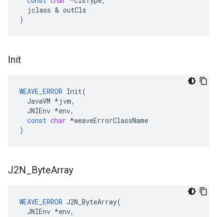
const
char
*
clsType
,
jclass
&
outCls
)
Init
WEAVE_ERROR
Init
(
JavaVM
*
jvm
,
JNIEnv
*
env
,
const
char
*
weaveErrorClassName
)
J2N
_
Byte
Array
WEAVE_ERROR
 J2N_ByteArray(

  JNIEnv 
*env,