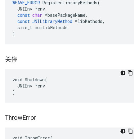
WEAVE_ERROR
RegisterLibraryMethods
(
JNIEnv
*
env
,
const
char
*
basePackageName
,
const
JNILibraryMethod
*
libMethods
,
size_t
numLibMethods
)
关停
void Shutdown(

  JNIEnv *env

)
Throw
Error
void ThrowError(
