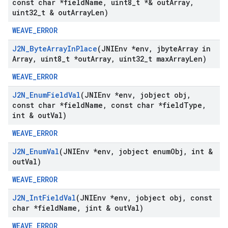
const char *field
Name
,
uint8
_
t *& out
Array
,
uint32
_
t & out
Array
Len)
WEAVE_ERROR
J2N
_
Byte
Array
In
Place
(JNIEnv *env
,
jbyte
Array in
Array
,
uint8
_
t *out
Array
,
uint32
_
t max
Array
Len)
WEAVE_ERROR
J2N
_
Enum
Field
Val
(JNIEnv *env
,
jobject obj
,
const char *field
Name
,
const char *field
Type
,
int & out
Val)
WEAVE_ERROR
J2N
_
Enum
Val
(JNIEnv *env
,
jobject enum
Obj
,
int &
out
Val)
WEAVE_ERROR
J2N
_
Int
Field
Val
(JNIEnv *env
,
jobject obj
,
const
char *field
Name
,
jint & out
Val)
WEAVE_ERROR