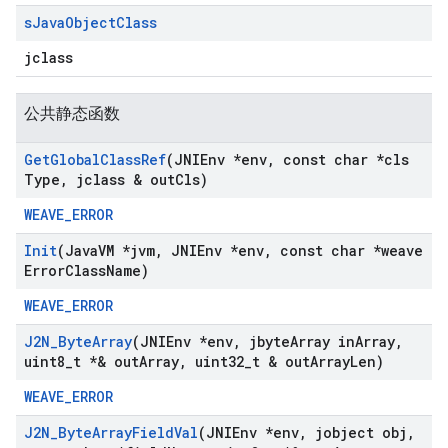
s
Java
Object
Class
jclass
公共静态函数
Get
Global
Class
Ref
(JNIEnv *env
,
const char *cls
Type
,
jclass & out
Cls)
WEAVE_ERROR
Init
(Java
VM *jvm
,
JNIEnv *env
,
const char *weave
Error
Class
Name)
WEAVE_ERROR
J2N
_
Byte
Array
(JNIEnv *env
,
jbyte
Array in
Array
,
uint8
_
t *& out
Array
,
uint32
_
t & out
Array
Len)
WEAVE_ERROR
J2N
_
Byte
Array
Field
Val
(JNIEnv *env
,
jobject obj
,