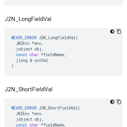
J2N
_
Long
Field
Val
WEAVE_ERROR
J2N_LongFieldVal
(
JNIEnv
*
env
,
jobject
obj
,
const
char
*
fieldName
,
jlong
&
outVal
)
J2N
_
Short
Field
Val
WEAVE_ERROR
J2N_ShortFieldVal
(
JNIEnv
*
env
,
jobject
obj
,
const
char
*
fieldName
,