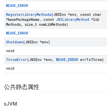
WEAVE_ERROR
Register
Library
Methods
(JNIEnv *env
,
const char
*base
Package
Name
,
const
JNILibrary
Method
*lib
Methods
,
size
_
t num
Lib
Methods)
WEAVE_ERROR
Shutdown
(JNIEnv *env)
void
Throw
Error
(JNIEnv *env
,
WEAVE
_
ERROR
err
To
Throw)
void
公共静态属性
s
JVM