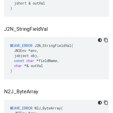
jshort
&
outVal
)
J2N
_
String
Field
Val
WEAVE_ERROR
J2N_StringFieldVal
(
JNIEnv
*
env
,
jobject
obj
,
const
char
*
fieldName
,
char
*&
outVal
)
N2J
_
Byte
Array
WEAVE_ERROR
N2J_ByteArray
(