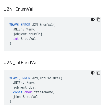
J2N
_
Enum
Val
WEAVE_ERROR
J2N_EnumVal
(
JNIEnv
*
env
,
jobject
enumObj
,
int
&
outVal
)
J2N
_
Int
Field
Val
WEAVE_ERROR
J2N_IntFieldVal
(
JNIEnv
*
env
,
jobject
obj
,
const
char
*
fieldName
,
jint
&
outVal
)