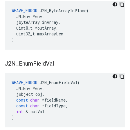
WEAVE_ERROR
 J2N_ByteArrayInPlace(

  JNIEnv *env,

  jbyteArray inArray,

  uint8_t *outArray,

  uint32_t maxArrayLen

)
J2N
_
Enum
Field
Val
WEAVE_ERROR
J2N_EnumFieldVal
(
JNIEnv
*
env
,
jobject
obj
,
const
char
*
fieldName
,
const
char
*
fieldType
,
int
&
outVal
)