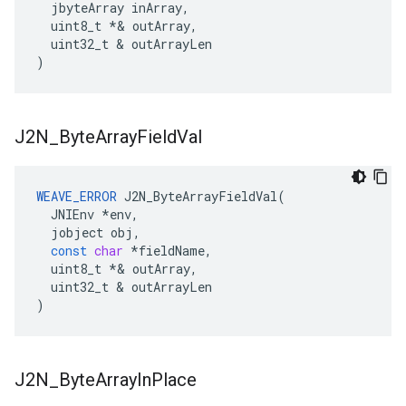
  jbyteArray inArray,
  uint8_t *
& outArray,

  uint32_t & outArrayLen

)
J2N
_
Byte
Array
Field
Val
WEAVE_ERROR
J2N_ByteArrayFieldVal
(
JNIEnv
*
env
,
jobject
obj
,
const
char
*
fieldName
,
uint8_t
*&
outArray
,
uint32_t
&
outArrayLen
)
J2N
_
Byte
Array
In
Place