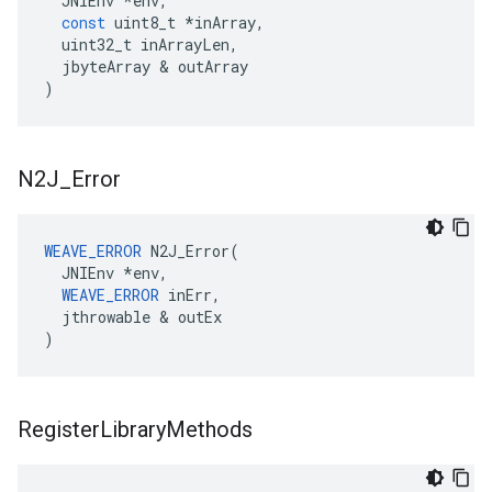
JNIEnv
*
env
,
const
uint8_t
*
inArray
,
uint32_t
inArrayLen
,
jbyteArray
&
outArray
)
N2J
_
Error
WEAVE_ERROR
 N2J_Error(

  JNIEnv *env,

WEAVE_ERROR
 inErr,

  jthrowable & outEx

)
Register
Library
Methods