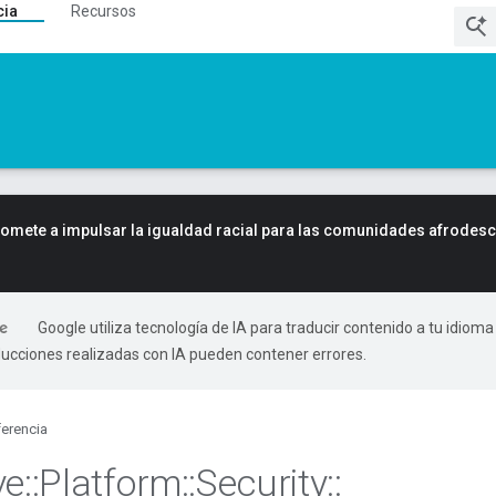
cia
Recursos
mete a impulsar la igualdad racial para las comunidades afrodes
Google utiliza tecnología de IA para traducir contenido a tu idioma
ducciones realizadas con IA pueden contener errores.
erencia
ve
::
Platform
::
Security
::