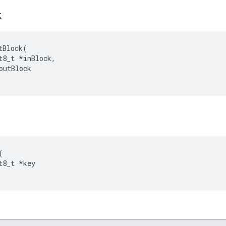
k
tBlock
(
t8_t
*
inBlock
,
outBlock
(
t8_t
*
key