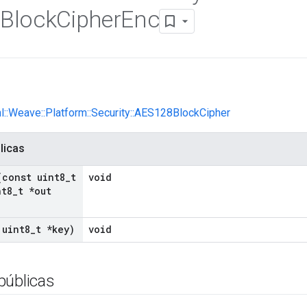
Block
Cipher
Enc
nl::Weave::Platform::Security::AES128BlockCipher
licas
(const uint8
_
t
void
t8
_
t *out
 uint8
_
t *key)
void
públicas