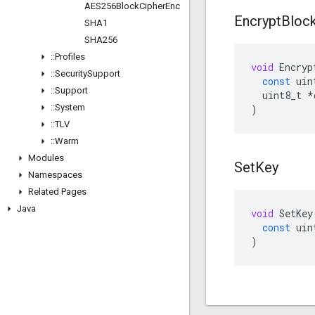
AES256Block
Cipher
Enc
Encrypt
Bloc
SHA1
SHA256
::
Profiles
void
Encryp
::
Security
Support
const
uin
::
Support
uint8_t
*
::
System
)
::
TLV
::
Warm
Modules
Set
Key
Namespaces
Related Pages
Java
void
SetKey
const
uin
)