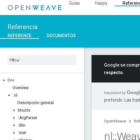
Guías
Happy
Referen
Referencia
REFERENCE
DOCUMENTOS
Google se compro
respecto.
C++
Overview
::
nl
preferido. Las tra
Descripción general
Structs
::
Arg
Parser
OpenWeave
Ref
::
Ble
nl
::
Wea
::
Inet