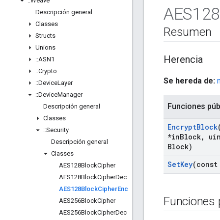
::
Weave
AES128
Descripción general
Classes
Resumen
Structs
Unions
Herencia
::
ASN1
::
Crypto
Se hereda de:
::
Device
Layer
::
Device
Manager
Funciones púb
Descripción general
Classes
Encrypt
Block
::
Security
*in
Block
,
uin
Descripción general
Block)
Classes
Set
Key
(const
AES128Block
Cipher
AES128Block
Cipher
Dec
AES128Block
Cipher
Enc
Funciones 
AES256Block
Cipher
AES256Block
Cipher
Dec