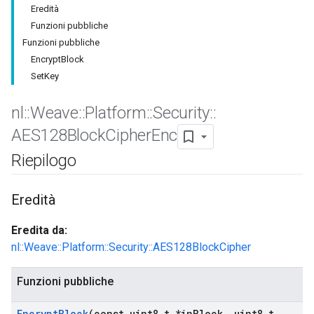
Eredità
Funzioni pubbliche
Funzioni pubbliche
EncryptBlock
SetKey
nl
::
Weave
::
Platform
::
Security
::
AES128Block
Cipher
Enc
Riepilogo
Eredità
Eredita da:
nl::Weave::Platform::Security::AES128BlockCipher
Funzioni pubbliche
Encrypt
Block
(const uint8
_
t *in
Block
,
uint8
_
t