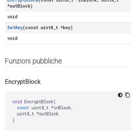
*out
Block)
void
Set
Key
(const uint8
_
t *key)
void
Funzioni pubbliche
Encrypt
Block
void
EncryptBlock
(
const
uint8_t
*
inBlock
,
uint8_t
*
outBlock
)