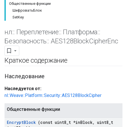
Общественные функции
ШифроватьБлок
SetKey
нл
::
Переплетение
::
Платформа
::
Безопасность
::
AES128Block
Cipher
Enc
Краткое содержание
Наследование
Наследуется от:
nl::Weave::Platform::Security::AES128BlockCipher
Общественные функции
Encrypt
Block
(const uint8
_
t *in
Block
,
uint8
_
t