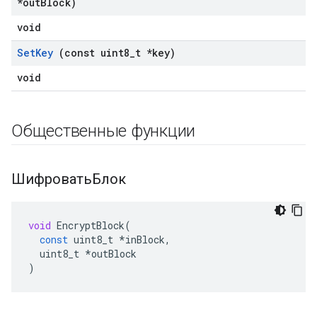
*out
Block)
void
Set
Key
(const uint8
_
t *key)
void
Общественные функции
ШифроватьБлок
void
EncryptBlock
(
const
uint8_t
*
inBlock
,
uint8_t
*
outBlock
)