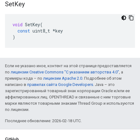
Set
Key
void
SetKey
(
const
uint8_t
*
key
)
Если не указано иное, контент на этой странице предоставляется
по
лицензии Creative Commons "С указанием авторства 4.0"
, а
примеры кода – по
лицензии Apache 2.0
. Подробнее об этом
написано в
правилах сайта Google Developers
. Java – это
зарегистрированный товарный знак корпорации Oracle и/или ее
аффилированных лиц. OPENTHREAD и связанные с ним торговые
марки являются товарными знаками Thread Group и используются
по лицензии.
Последнее обновление: 2026-02-18 UTC.
GitHub