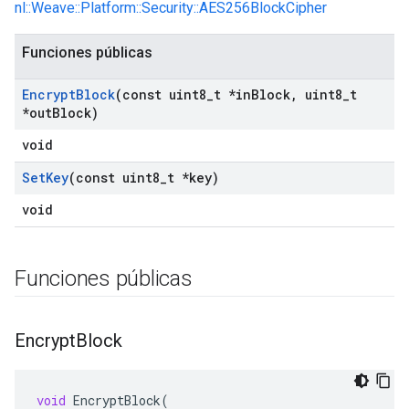
nl::Weave::Platform::Security::AES256BlockCipher
Funciones públicas
Encrypt
Block
(const uint8
_
t *in
Block
,
uint8
_
t
*out
Block)
void
Set
Key
(const uint8
_
t *key)
void
Funciones públicas
Encrypt
Block
void
EncryptBlock
(