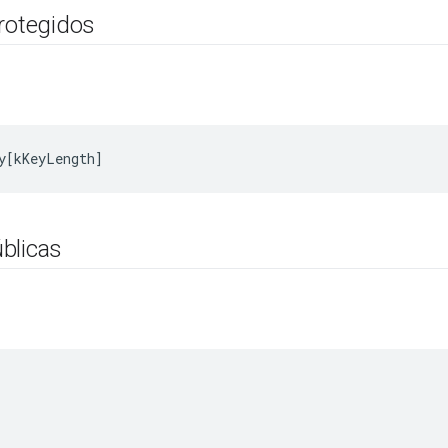
protegidos
y
[
kKeyLength
]
blicas