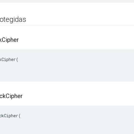
otegidas
k
Cipher
kCipher(

ck
Cipher
ckCipher(
