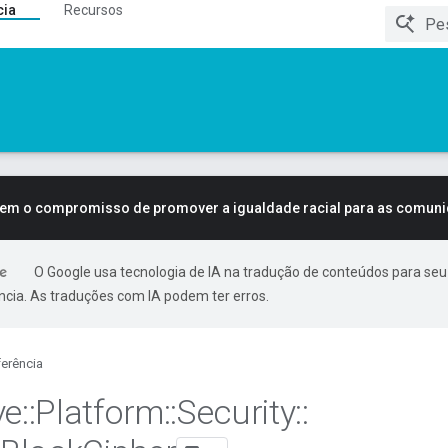
cia
Recursos
tem o compromisso de promover a igualdade racial para as comun
O Google usa tecnologia de IA na tradução de conteúdos para seu
ncia. As traduções com IA podem ter erros.
erência
ve
::
Platform
::
Security
::