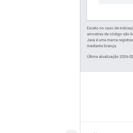
Exceto no caso de indicaç
amostras de código são l
Java é uma marca registra
mediante licença.
Última atualização 2026-0
GitHub
OpenWeave
Happy
OpenThread