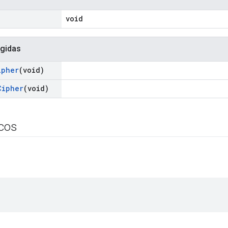
void
gidas
ipher
(void)
Cipher
(void)
icos