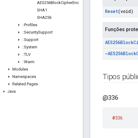
AES256Block
Cipher
Enc
SHA1
Reset
(void)
SHA256
::
Profiles
Funções prote
::
Security
Support
::
Support
AES256Block
C
::
System
~AES256Block
::
TLV
::
Warm
Modules
Tipos públ
Namespaces
Related Pages
Java
@336
@336