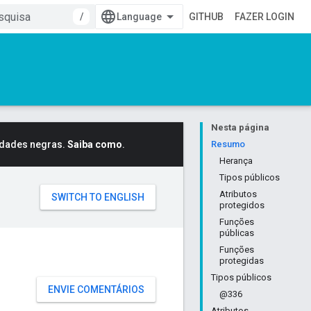
/
GITHUB
FAZER LOGIN
Nesta página
idades negras.
Saiba como
.
Resumo
Herança
Tipos públicos
Atributos
protegidos
Funções
públicas
Funções
protegidas
Tipos públicos
ENVIE COMENTÁRIOS
@336
Atributos