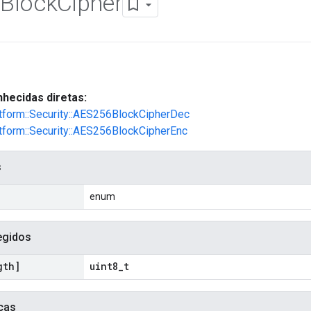
Block
Cipher
hecidas diretas:
atform::Security::AES256BlockCipherDec
atform::Security::AES256BlockCipherEnc
s
enum
egidos
gth]
uint8_t
cas