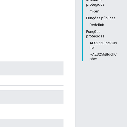
protegidos
mKey
Funções públicas
Redefinir
Funções
protegidas
AES256BlockCip
her
~AES256BlockCi
pher