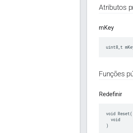
Atributos 
m
Key
uint8_t
mKe
Funções pú
Redefinir
void Reset(

  void

)