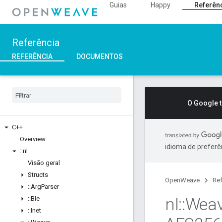
Guias
Happy
Referên
Referência
REFERÊNCIA
DOCUMENTOS
O Google 
C++
Overview
idioma de preferê
::
nl
Visão geral
Structs
OpenWeave
Ref
::
Arg
Parser
nl
::
Wea
::
Ble
::
Inet