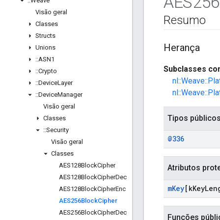
AES256
::
Weave
Visão geral
Resumo
Classes
Structs
Herança
Unions
::
ASN1
Subclasses con
::
Crypto
nl::Weave::Pl
::
Device
Layer
nl::Weave::Pl
::
Device
Manager
Visão geral
Tipos público
Classes
::
Security
@336
Visão geral
Classes
AES128Block
Cipher
Atributos prot
AES128Block
Cipher
Dec
m
Key
[k
Key
Len
AES128Block
Cipher
Enc
AES256Block
Cipher
AES256Block
Cipher
Dec
Funções públi