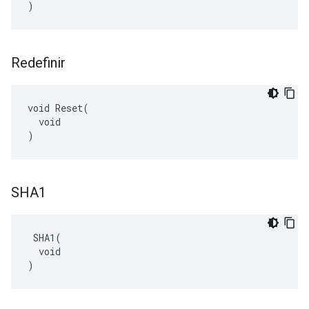
)
Redefinir
void Reset(

  void

)
SHA1
 SHA1(

  void

)