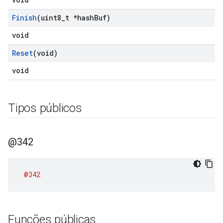
Finish
(uint8
_
t *hash
Buf)
void
Reset
(void)
void
Tipos públicos
@342
@342
Funções públicas