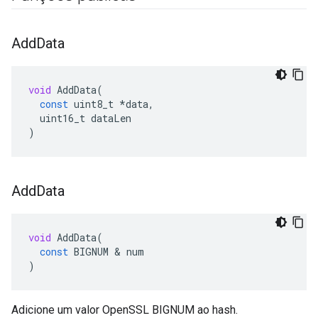
Add
Data
void
AddData
(
const
uint8_t
*
data
,
uint16_t
dataLen
)
Add
Data
void
AddData
(
const
BIGNUM
&
num
)
Adicione um valor OpenSSL BIGNUM ao hash.