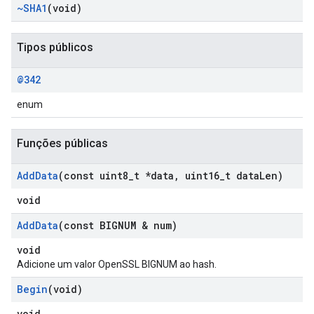
~SHA1
(void)
Tipos públicos
@342
enum
Funções públicas
Add
Data
(const uint8
_
t *data
,
uint16
_
t data
Len)
void
Add
Data
(const BIGNUM & num)
void
Adicione um valor OpenSSL BIGNUM ao hash.
Begin
(void)
void