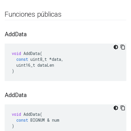
Funciones públicas
Add
Data
void
AddData
(
const
uint8_t
*
data
,
uint16_t
dataLen
)
Add
Data
void
AddData
(
const
BIGNUM
&
num
)