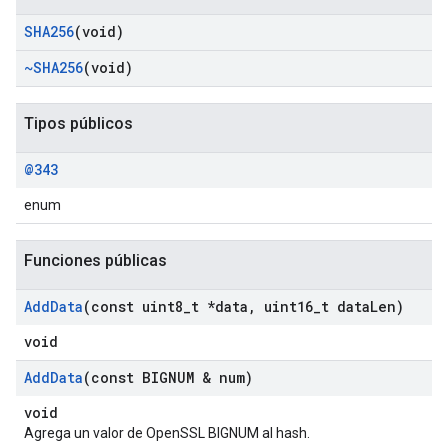
SHA256
(void)
~SHA256
(void)
Tipos públicos
@343
enum
Funciones públicas
Add
Data
(const uint8
_
t *data
,
uint16
_
t data
Len)
void
Add
Data
(const BIGNUM & num)
void
Agrega un valor de OpenSSL BIGNUM al hash.