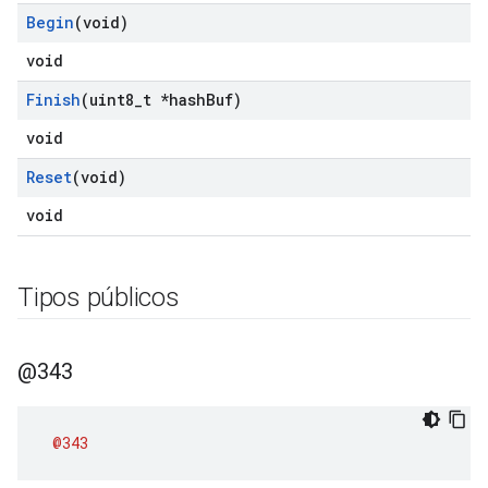
Begin
(void)
void
Finish
(uint8
_
t *hash
Buf)
void
Reset
(void)
void
Tipos públicos
@343
@343