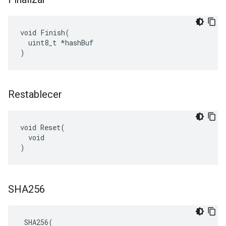
void Finish(

  uint8_t *hashBuf

)
Restablecer
void Reset(

  void

)
SHA256
 SHA256(
