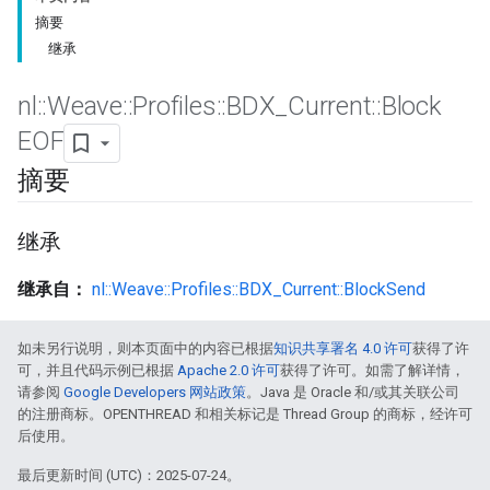
摘要
继承
nl
::
Weave
::
Profiles
::
BDX
_
Current
::
Block
EOF
摘要
继承
继承自：
nl::Weave::Profiles::BDX_Current::BlockSend
如未另行说明，则本页面中的内容已根据
知识共享署名 4.0 许可
获得了许
可，并且代码示例已根据
Apache 2.0 许可
获得了许可。如需了解详情，
请参阅
Google Developers 网站政策
。Java 是 Oracle 和/或其关联公司
的注册商标。OPENTHREAD 和相关标记是 Thread Group 的商标，经许可
后使用。
最后更新时间 (UTC)：2025-07-24。