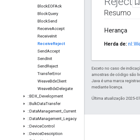
Reject
Block
EOFAck
Resumo
Block
Query
Block
Send
Receive
Accept
Herança
Receive
Init
Herda de:
nl::W
Receive
Reject
Send
Accept
Send
Init
Send
Reject
Exceto no caso de indicaç
Transfer
Error
amostras de código são l
Java é uma marca registra
Weave
Bdx
Client
mediante licença.
Weave
Bdx
Delegate
::
BDX
_
Development
Última atualização 2025-0
::
Bulk
Data
Transfer
::
Data
Management
_
Current
::
Data
Management
_
Legacy
GitHub
::
Device
Control
::
Device
Description
OpenWeave