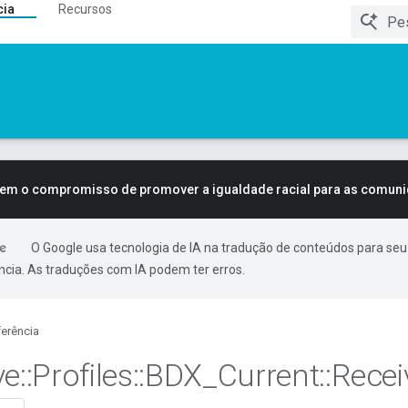
cia
Recursos
tem o compromisso de promover a igualdade racial para as comun
O Google usa tecnologia de IA na tradução de conteúdos para seu
ncia. As traduções com IA podem ter erros.
erência
ve
::
Profiles
::
BDX
_
Current
::
Recei