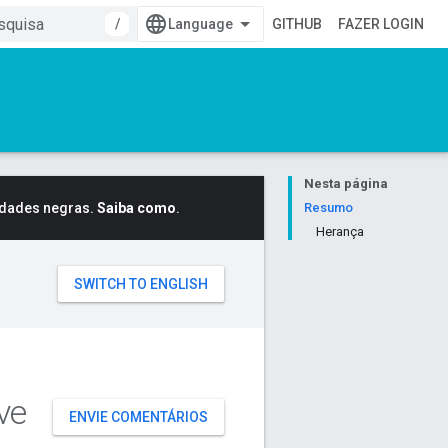
/
GITHUB
FAZER LOGIN
Nesta página
idades negras.
Saiba como
.
Resumo
Herança
ve
ENVIE COMENTÁRIOS