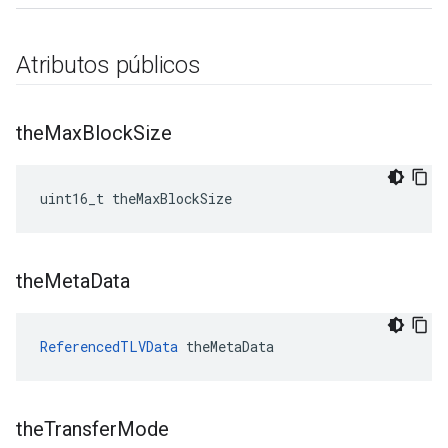
Atributos públicos
the
Max
Block
Size
uint16_t theMaxBlockSize
the
Meta
Data
ReferencedTLVData
 theMetaData
the
Transfer
Mode