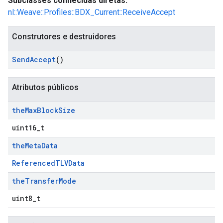
Subclasses conhecidas diretas:
nl::Weave::Profiles::BDX_Current::ReceiveAccept
Construtores e destruidores
Send
Accept
()
Atributos públicos
the
Max
Block
Size
uint16_t
the
Meta
Data
ReferencedTLVData
the
Transfer
Mode
uint8_t