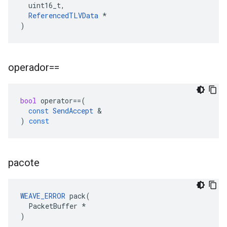
  uint16_t,

ReferencedTLVData
 *

)
operador==
bool
operator
==
(
const
SendAccept
&
)
const
pacote
WEAVE_ERROR
 pack(

  PacketBuffer *

)