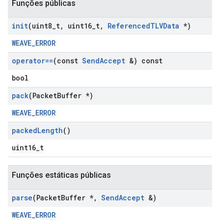
Funções públicas
init
(uint8
_
t
,
uint16
_
t
,
Referenced
TLVData
*)
WEAVE_ERROR
operator==
(const
Send
Accept
&) const
bool
pack
(Packet
Buffer *)
WEAVE_ERROR
packed
Length
()
uint16_t
Funções estáticas públicas
parse
(Packet
Buffer *
,
Send
Accept
&)
WEAVE_ERROR