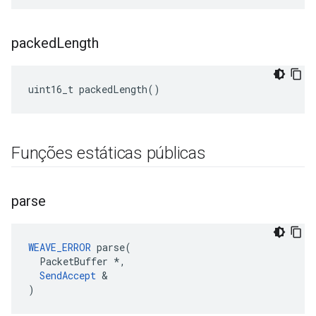
packed
Length
uint16_t packedLength()
Funções estáticas públicas
parse
WEAVE_ERROR
 parse(

  PacketBuffer *,

SendAccept
 &

)