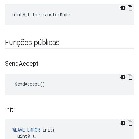
uint8_t theTransferMode
Funções públicas
Send
Accept
 SendAccept()
init
WEAVE_ERROR
 init(

  uint8_t,
