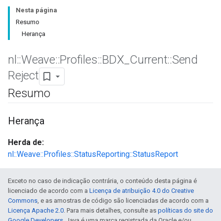
Nesta página
Resumo
Herança
nl
::
Weave
::
Profiles
::
BDX
_
Current
::
Send
Reject
Resumo
Herança
Herda de:
nl::Weave::Profiles::StatusReporting::StatusReport
Exceto no caso de indicação contrária, o conteúdo desta página é
licenciado de acordo com a
Licença de atribuição 4.0 do Creative
Commons
, e as amostras de código são licenciadas de acordo com a
Licença Apache 2.0
. Para mais detalhes, consulte as
políticas do site do
Google Developers
. Java é uma marca registrada da Oracle e/ou