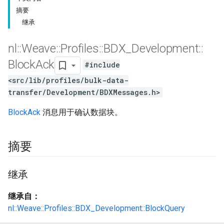
摘要
继承
nl
::
Weave
::
Profiles
::
BDX
_
Development
::
Block
Ack
#include
<src/lib/profiles/bulk-data-
transfer/Development/BDXMessages.h>
BlockAck
消息用于确认数据块。
摘要
继承
继承自：
nl::Weave::Profiles::BDX_Development::BlockQuery