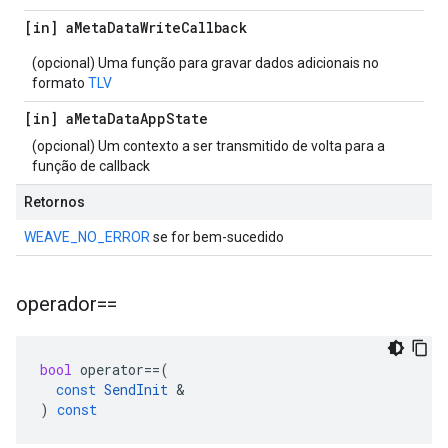
[in] a
Meta
Data
Write
Callback
(opcional) Uma função para gravar dados adicionais no
formato
TLV
[in] a
Meta
Data
App
State
(opcional) Um contexto a ser transmitido de volta para a
função de callback
Retornos
WEAVE_NO_ERROR
se for bem-sucedido
operador==
bool
operator
==
(
const
SendInit
&
)
const