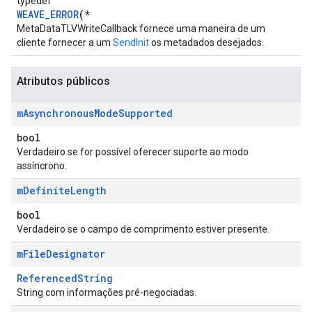
typedef
WEAVE_ERROR
(*
MetaDataTLVWriteCallback fornece uma maneira de um
cliente fornecer a um
SendInit
os metadados desejados.
Atributos públicos
m
Asynchronous
Mode
Supported
bool
Verdadeiro se for possível oferecer suporte ao modo
assíncrono.
m
Definite
Length
bool
Verdadeiro se o campo de comprimento estiver presente.
m
File
Designator
ReferencedString
String com informações pré-negociadas.