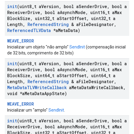
init
(uint8
_
t a
Version
,
bool a
Sender
Drive
,
bool a
Receiver
Drive
,
bool a
Asynch
Mode
,
uint16
_
t a
Max
Block
Size
,
uint32
_
t a
Start
Offset
,
uint32
_
t a
Length
,
Referenced
String
& a
File
Designator
,
Referenced
TLVData
*a
Meta
Data)
WEAVE_ERROR
Inicializar um objeto "não amplo"
SendInit
(compensação inicial
de 32 bits, comprimento de 32 bits)
init
(uint8
_
t a
Version
,
bool a
Sender
Drive
,
bool a
Receiver
Drive
,
bool a
Asynch
Mode
,
uint16
_
t a
Max
Block
Size
,
uint64
_
t a
Start
Offset
,
uint64
_
t a
Length
,
Referenced
String
& a
File
Designator
,
Meta
Data
TLVWrite
Callback
a
Meta
Data
Write
Callback
,
void *a
Meta
Data
App
State)
WEAVE_ERROR
Inicializar um "amplo"
SendInit
.
init
(uint8
_
t a
Version
,
bool a
Sender
Drive
,
bool a
Receiver
Drive
,
bool a
Asynch
Mode
,
uint16
_
t a
Max
Block
Size
,
uint32
_
t a
Start
Offset
,
uint32
_
t a