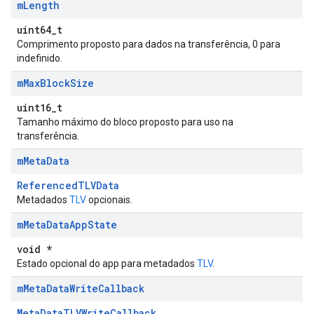
m
Length
uint64_t
Comprimento proposto para dados na transferência, 0 para
indefinido.
m
Max
Block
Size
uint16_t
Tamanho máximo do bloco proposto para uso na
transferência.
m
Meta
Data
ReferencedTLVData
Metadados
TLV
opcionais.
m
Meta
Data
App
State
void *
Estado opcional do app para metadados
TLV
.
m
Meta
Data
Write
Callback
MetaDataTLVWriteCallback