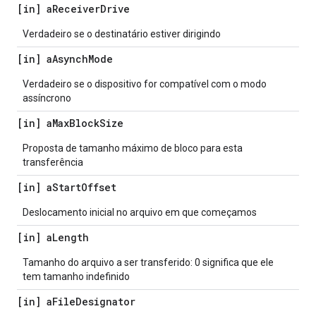
[in] a
Receiver
Drive
Verdadeiro se o destinatário estiver dirigindo
[in] a
Asynch
Mode
Verdadeiro se o dispositivo for compatível com o modo
assíncrono
[in] a
Max
Block
Size
Proposta de tamanho máximo de bloco para esta
transferência
[in] a
Start
Offset
Deslocamento inicial no arquivo em que começamos
[in] a
Length
Tamanho do arquivo a ser transferido: 0 significa que ele
tem tamanho indefinido
[in] a
File
Designator