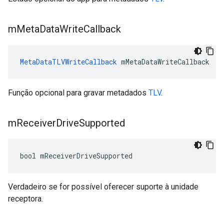
m
Meta
Data
Write
Callback
MetaDataTLVWriteCallback
 mMetaDataWriteCallback
Função opcional para gravar metadados
TLV
.
m
Receiver
Drive
Supported
bool mReceiverDriveSupported
Verdadeiro se for possível oferecer suporte à unidade
receptora.