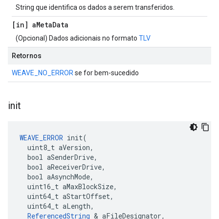
String que identifica os dados a serem transferidos.
[in] a
Meta
Data
(Opcional) Dados adicionais no formato
TLV
Retornos
WEAVE_NO_ERROR
se for bem-sucedido
init
WEAVE_ERROR
 init(

  uint8_t aVersion,

  bool aSenderDrive,

  bool aReceiverDrive,

  bool aAsynchMode,

  uint16_t aMaxBlockSize,

  uint64_t aStartOffset,

  uint64_t aLength,

ReferencedString
 & aFileDesignator,
