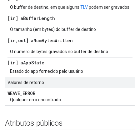
O buffer de destino, em que alguns
TLV
podem ser gravados
[in] a
Buffer
Length
O tamanho (em bytes) do buffer de destino
[in
,
out] a
Num
Bytes
Written
O número de bytes gravados no buffer de destino
[in] a
App
State
Estado do app fornecido pelo usuário
Valores de retorno
WEAVE
_
ERROR
Qualquer erro encontrado.
Atributos públicos