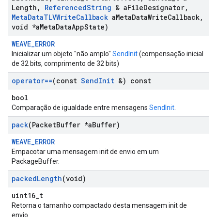
Length
,
Referenced
String
& a
File
Designator
,
Meta
Data
TLVWrite
Callback
a
Meta
Data
Write
Callback
,
void *a
Meta
Data
App
State)
WEAVE_ERROR
Inicializar um objeto "não amplo"
SendInit
(compensação inicial
de 32 bits, comprimento de 32 bits)
operator==
(const
Send
Init
&) const
bool
Comparação de igualdade entre mensagens
SendInit
.
pack
(Packet
Buffer *a
Buffer)
WEAVE_ERROR
Empacotar uma mensagem init de envio em um
PackageBuffer.
packed
Length
(void)
uint16_t
Retorna o tamanho compactado desta mensagem init de
envio.