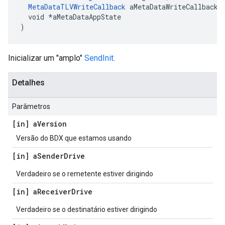
MetaDataTLVWriteCallback
 aMetaDataWriteCallback,

  void *aMetaDataAppState

)
Inicializar um "amplo"
SendInit
.
Detalhes
Parâmetros
[in] a
Version
Versão do BDX que estamos usando
[in] a
Sender
Drive
Verdadeiro se o remetente estiver dirigindo
[in] a
Receiver
Drive
Verdadeiro se o destinatário estiver dirigindo