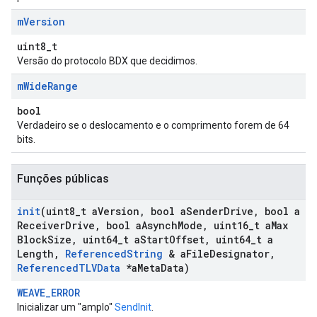
m
Version
uint8_t
Versão do protocolo BDX que decidimos.
m
Wide
Range
bool
Verdadeiro se o deslocamento e o comprimento forem de 64
bits.
Funções públicas
init
(uint8
_
t a
Version
,
bool a
Sender
Drive
,
bool a
Receiver
Drive
,
bool a
Asynch
Mode
,
uint16
_
t a
Max
Block
Size
,
uint64
_
t a
Start
Offset
,
uint64
_
t a
Length
,
Referenced
String
& a
File
Designator
,
Referenced
TLVData
*a
Meta
Data)
WEAVE_ERROR
Inicializar um "amplo"
SendInit
.