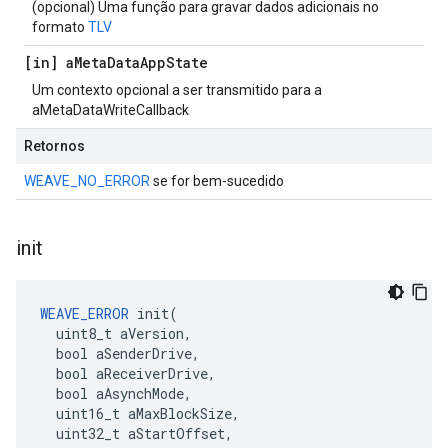
(opcional) Uma função para gravar dados adicionais no
formato
TLV
[in] a
Meta
Data
App
State
Um contexto opcional a ser transmitido para a
aMetaDataWriteCallback
Retornos
WEAVE_NO_ERROR
se for bem-sucedido
init
WEAVE_ERROR
 init(

  uint8_t aVersion,

  bool aSenderDrive,

  bool aReceiverDrive,

  bool aAsynchMode,

  uint16_t aMaxBlockSize,

  uint32_t aStartOffset,
