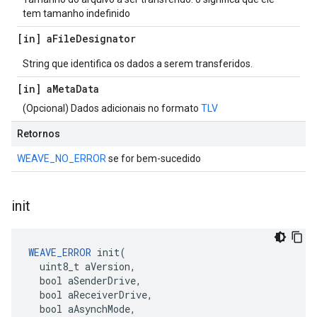
tem tamanho indefinido
[in] a
File
Designator
String que identifica os dados a serem transferidos.
[in] a
Meta
Data
(Opcional) Dados adicionais no formato
TLV
Retornos
WEAVE_NO_ERROR
se for bem-sucedido
init
WEAVE_ERROR
 init(

  uint8_t aVersion,

  bool aSenderDrive,

  bool aReceiverDrive,

  bool aAsynchMode,
