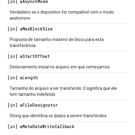
[in] a
Asynch
Mode
Verdadeiro se o dispositivo for compatível com o modo
assíncrono
[in] a
Max
Block
Size
Proposta de tamanho máximo de bloco para esta
transferência
[in] a
Start
Offset
Deslocamento inicial no arquivo em que começamos
[in] a
Length
Tamanho do arquivo a ser transferido: 0 significa que ele
tem tamanho indefinido
[in] a
File
Designator
String que identifica os dados a serem transferidos.
[in] a
Meta
Data
Write
Callback