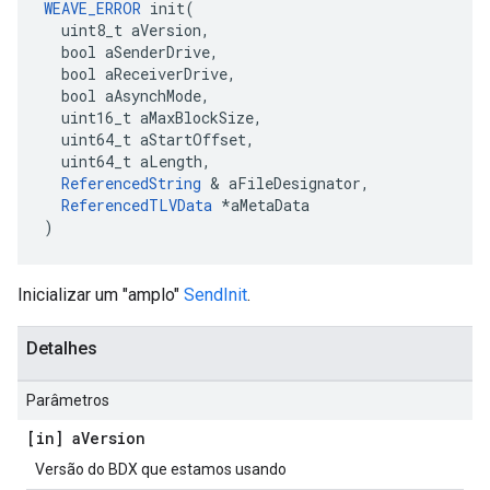
WEAVE_ERROR
 init(

  uint8_t aVersion,

  bool aSenderDrive,

  bool aReceiverDrive,

  bool aAsynchMode,

  uint16_t aMaxBlockSize,

  uint64_t aStartOffset,

  uint64_t aLength,

ReferencedString
 & aFileDesignator,

ReferencedTLVData
 *aMetaData

)
Inicializar um "amplo"
SendInit
.
Detalhes
Parâmetros
[in] a
Version
Versão do BDX que estamos usando