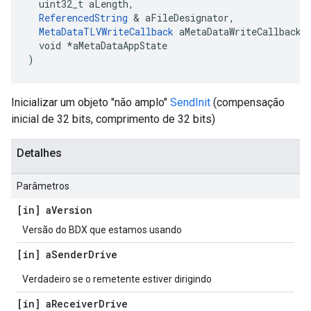
  uint32_t aLength,

ReferencedString
 & aFileDesignator,

MetaDataTLVWriteCallback
 aMetaDataWriteCallback,

  void *aMetaDataAppState

)
Inicializar um objeto "não amplo"
SendInit
(compensação
inicial de 32 bits, comprimento de 32 bits)
Detalhes
Parâmetros
[in] a
Version
Versão do BDX que estamos usando
[in] a
Sender
Drive
Verdadeiro se o remetente estiver dirigindo
[in] a
Receiver
Drive