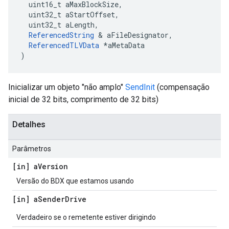
  uint16_t aMaxBlockSize,

  uint32_t aStartOffset,

  uint32_t aLength,

ReferencedString
 & aFileDesignator,

ReferencedTLVData
 *aMetaData

)
Inicializar um objeto "não amplo"
SendInit
(compensação
inicial de 32 bits, comprimento de 32 bits)
Detalhes
Parâmetros
[in] a
Version
Versão do BDX que estamos usando
[in] a
Sender
Drive
Verdadeiro se o remetente estiver dirigindo