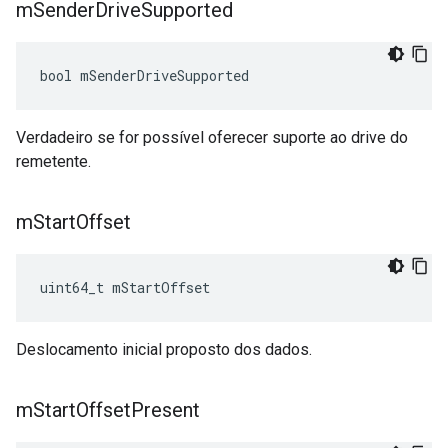
m
Sender
Drive
Supported
bool mSenderDriveSupported
Verdadeiro se for possível oferecer suporte ao drive do
remetente.
m
Start
Offset
uint64_t mStartOffset
Deslocamento inicial proposto dos dados.
m
Start
Offset
Present