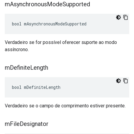
m
Asynchronous
Mode
Supported
bool mAsynchronousModeSupported
Verdadeiro se for possível oferecer suporte ao modo
assíncrono.
m
Definite
Length
bool mDefiniteLength
Verdadeiro se o campo de comprimento estiver presente.
m
File
Designator