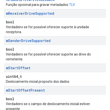
Função opcional para gravar metadados
TLV
.
m
Receiver
Drive
Supported
bool
Verdadeiro se for possível oferecer suporte à unidade
receptora.
m
Sender
Drive
Supported
bool
Verdadeiro se for possível oferecer suporte ao drive do
remetente.
m
Start
Offset
uint64_t
Deslocamento inicial proposto dos dados.
m
Start
Offset
Present
bool
Verdadeiro se o campo de deslocamento inicial estiver
presente.