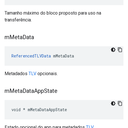
Tamanho máximo do bloco proposto para uso na
transferência.
m
Meta
Data
ReferencedTLVData
 mMetaData
Metadados
TLV
opcionais.
m
Meta
Data
App
State
void * mMetaDataAppState
Estado opcional do app para metadados
TLV
.