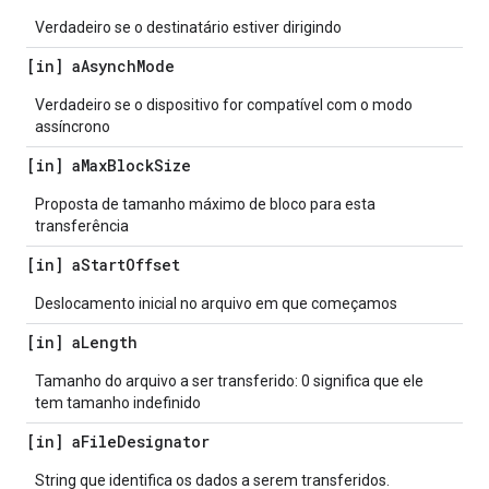
Verdadeiro se o destinatário estiver dirigindo
[in] a
Asynch
Mode
Verdadeiro se o dispositivo for compatível com o modo
assíncrono
[in] a
Max
Block
Size
Proposta de tamanho máximo de bloco para esta
transferência
[in] a
Start
Offset
Deslocamento inicial no arquivo em que começamos
[in] a
Length
Tamanho do arquivo a ser transferido: 0 significa que ele
tem tamanho indefinido
[in] a
File
Designator
String que identifica os dados a serem transferidos.