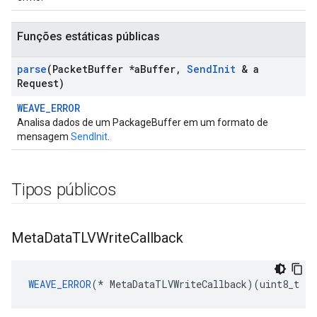
Funções estáticas públicas
parse
(Packet
Buffer *a
Buffer
,
Send
Init
& a
Request)
WEAVE_ERROR
Analisa dados de um PackageBuffer em um formato de
mensagem
SendInit
.
Tipos públicos
Meta
Data
TLVWrite
Callback
WEAVE_ERROR
(* MetaDataTLVWriteCallback)(uint8_t *a