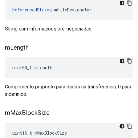
ReferencedString
 mFileDesignator
String com informações pré-negociadas.
m
Length
uint64_t mLength
Comprimento proposto para dados na transferência, 0 para
indefinido.
m
Max
Block
Size
uint16_t mMaxBlockSize