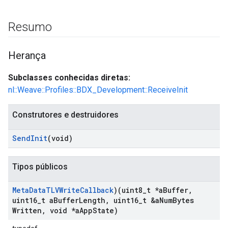
Resumo
Herança
Subclasses conhecidas diretas:
nl::Weave::Profiles::BDX_Development::ReceiveInit
Construtores e destruidores
Send
Init
(void)
Tipos públicos
Meta
Data
TLVWrite
Callback
)(uint8
_
t *a
Buffer
,
uint16
_
t a
Buffer
Length
,
uint16
_
t &a
Num
Bytes
Written
,
void *a
App
State)