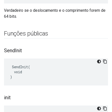
Verdadeiro se o deslocamento e o comprimento forem de
64 bits.
Funções públicas
Send
Init
 SendInit(

  void

)
init