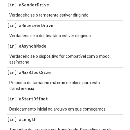
[in] a
Sender
Drive
Verdadeiro se o remetente estiver dirigindo
[in] a
Receiver
Drive
Verdadeiro se o destinatário estiver dirigindo
[in] a
Asynch
Mode
Verdadeiro se o dispositivo for compatível com o modo
assíncrono
[in] a
Max
Block
Size
Proposta de tamanho máximo de bloco para esta
transferência
[in] a
Start
Offset
Deslocamento inicial no arquivo em que começamos
[in] a
Length
Tamanho do arquivo a ser transferido: 0 significa que ele