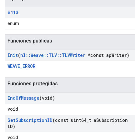
@113
enum
Funciones públicas
Init
(
nl
::
Weave
::
TLV
::
TLVWriter
*const ap
Writer)
WEAVE_ERROR
Funciones protegidas
End
Of
Message
(void)
void
Set
Subscription
ID
(const uint64
_
t a
Subscription
ID)
void