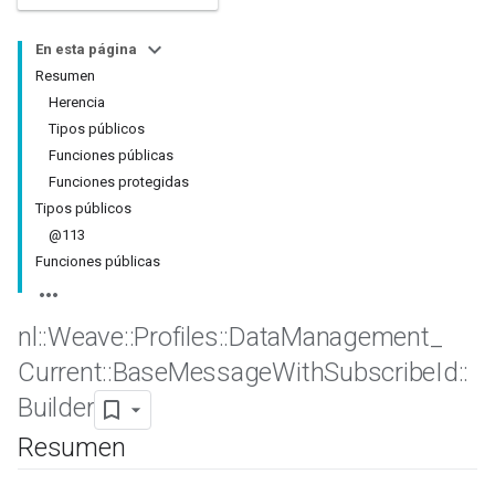
En esta página
Resumen
Herencia
Tipos públicos
Funciones públicas
Funciones protegidas
Tipos públicos
@113
Funciones públicas
Id
nl
::
Weave
::
Profiles
::
Data
Management
_
Current
::
Base
Message
With
Subscribe
Id
::
Builder
Resumen