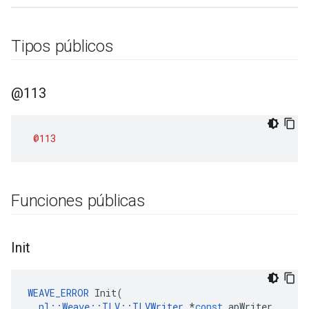
Tipos públicos
@113
@113
Funciones públicas
Init
WEAVE_ERROR
Init
(
nl
::
Weave
::
TLV
::
TLVWriter
*
const
apWriter