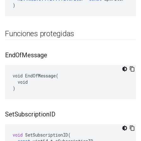
)
Funciones protegidas
End
Of
Message
void EndOfMessage(

  void

)
Set
Subscription
ID
void
SetSubscriptionID
(