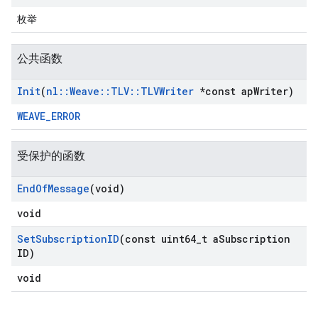
枚举
公共函数
Init
(
nl
::
Weave
::
TLV
::
TLVWriter
*const ap
Writer)
WEAVE_ERROR
受保护的函数
End
Of
Message
(void)
void
Set
Subscription
ID
(const uint64
_
t a
Subscription
ID)
void