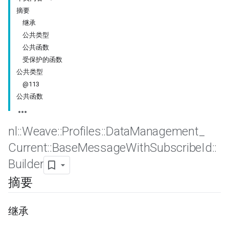
摘要
继承
公共类型
公共函数
受保护的函数
公共类型
@113
公共函数
nl
::
Weave
::
Profiles
::
Data
Management
_
Current
::
Base
Message
With
Subscribe
Id
::
Id
Builder
摘要
继承