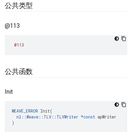
公共类型
@113
@113
公共函数
Init
WEAVE_ERROR
Init
(
nl
::
Weave
::
TLV
::
TLVWriter
*
const
apWriter
)