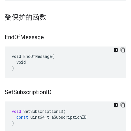
受保护的函数
End
Of
Message
void EndOfMessage(

  void

)
Set
Subscription
ID
void
SetSubscriptionID
(
const
uint64_t
aSubscriptionID
)