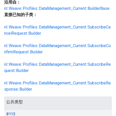
沿用自：
nl::Weave::Profiles::DataManagement_Current::BuilderBase
直接已知的子类：
nl::Weave::Profiles::DataManagement_Current::SubscribeCa
ncelRequest::Builder
nl::Weave::Profiles::DataManagement_Current::SubscribeCo
nfirmRequest::Builder
nl::Weave::Profiles::DataManagement_Current::SubscribeRe
quest::Builder
nl::Weave::Profiles::DataManagement_Current::SubscribeRe
sponse::Builder
公共类型
@113