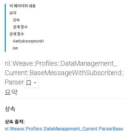
이 페이지의 내용
요약
상속
공개 함수
공개 함수
GetSubscriptionID
Init
nl
::
Weave
::
Profiles
::
Data
Management
_
Current
::
Base
Message
With
Subscribe
Id
::
Parser
Id
요약
상속
상속 출처:
nl::Weave::Profiles::DataManagement_Current::ParserBase