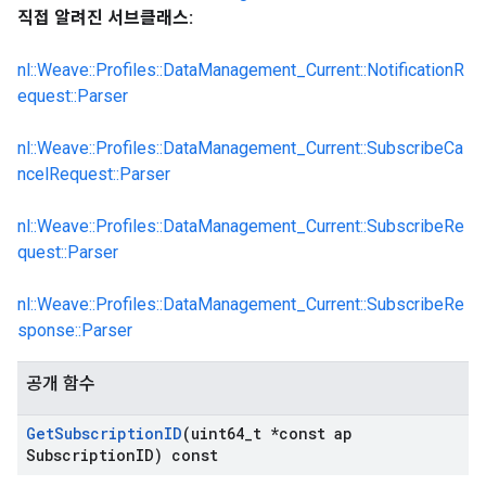
직접 알려진 서브클래스:
nl::Weave::Profiles::DataManagement_Current::NotificationR
equest::Parser
nl::Weave::Profiles::DataManagement_Current::SubscribeCa
ncelRequest::Parser
nl::Weave::Profiles::DataManagement_Current::SubscribeRe
quest::Parser
nl::Weave::Profiles::DataManagement_Current::SubscribeRe
sponse::Parser
공개 함수
Get
Subscription
ID
(uint64
_
t *const ap
Subscription
ID) const