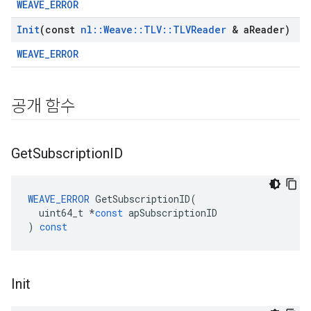
WEAVE_ERROR
Init
(const
nl
::
Weave
::
TLV
::
TLVReader
& a
Reader)
WEAVE_ERROR
공개 함수
Get
Subscription
ID
WEAVE_ERROR
GetSubscriptionID
(
uint64_t
*
const
apSubscriptionID
)
const
Init