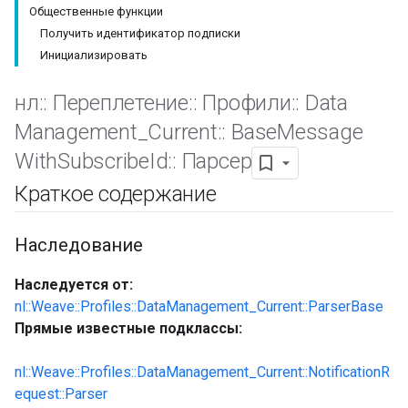
Общественные функции
Получить идентификатор подписки
Инициализировать
нл
::
Переплетение
::
Профили
::
Data
Management
_
Current
::
Base
Message
With
Subscribe
Id
::
Парсер
Краткое содержание
Наследование
Id
Наследуется от:
nl::Weave::Profiles::DataManagement_Current::ParserBase
Прямые известные подклассы:
nl::Weave::Profiles::DataManagement_Current::NotificationR
equest::Parser