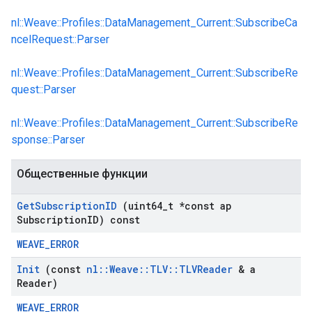
nl::Weave::Profiles::DataManagement_Current::SubscribeCa
ncelRequest::Parser
nl::Weave::Profiles::DataManagement_Current::SubscribeRe
quest::Parser
nl::Weave::Profiles::DataManagement_Current::SubscribeRe
sponse::Parser
Общественные функции
Get
Subscription
ID
(uint64
_
t *const ap
Subscription
ID) const
WEAVE_ERROR
Init
(const
nl
::
Weave
::
TLV
::
TLVReader
& a
Reader)
WEAVE_ERROR