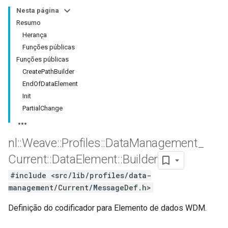
Nesta página
Resumo
Herança
Funções públicas
Funções públicas
CreatePathBuilder
EndOfDataElement
Init
PartialChange
nl
::
Weave
::
Profiles
::
Data
Management
_
Id
Current
::
Data
Element
::
Builder
#include <src/lib/profiles/data-
management/Current/MessageDef.h>
Definição do codificador para Elemento de dados WDM.