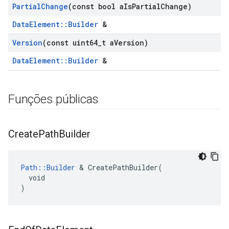
Partial
Change
(const bool a
Is
Partial
Change)
DataElement::Builder
&
Version
(const uint64
_
t a
Version)
DataElement::Builder
&
Funções públicas
Create
Path
Builder
Path::Builder
 & CreatePathBuilder(

  void

)