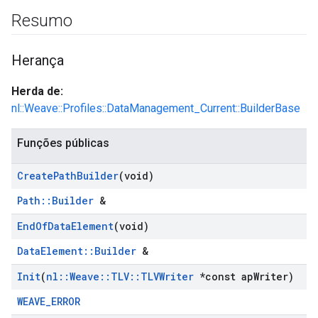
Resumo
Herança
Herda de:
nl::Weave::Profiles::DataManagement_Current::BuilderBase
Funções públicas
Create
Path
Builder
(void)
Path::Builder
&
End
Of
Data
Element
(void)
DataElement::Builder
&
Init
(
nl
::
Weave
::
TLV
::
TLVWriter
*const ap
Writer)
WEAVE_ERROR