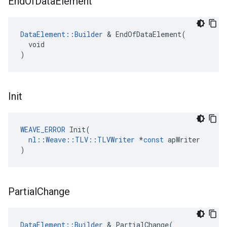
End
Of
Data
Element
DataElement::Builder
 & EndOfDataElement(

  void

)
Init
WEAVE_ERROR
Init
(
nl
::
Weave
::
TLV
::
TLVWriter
*
const
apWriter
)
Partial
Change
DataElement
::
Builder
&
PartialChange
(