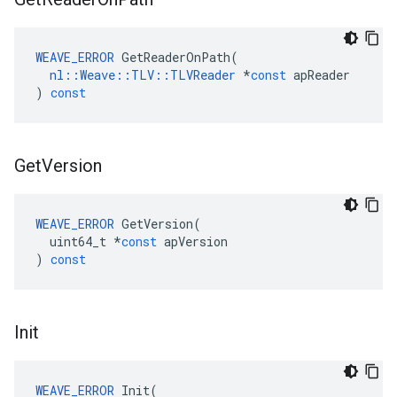
WEAVE_ERROR
GetReaderOnPath
(
nl
::
Weave
::
TLV
::
TLVReader
*
const
apReader
)
const
Get
Version
WEAVE_ERROR
GetVersion
(
uint64_t
*
const
apVersion
)
const
Init
WEAVE_ERROR
Init
(