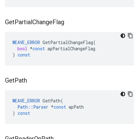
Get
Partial
Change
Flag
WEAVE_ERROR
GetPartialChangeFlag
(
bool
*
const
apPartialChangeFlag
)
const
Get
Path
WEAVE_ERROR
GetPath
(
Path
::
Parser
*
const
apPath
)
const
Get
Reader
On
Path