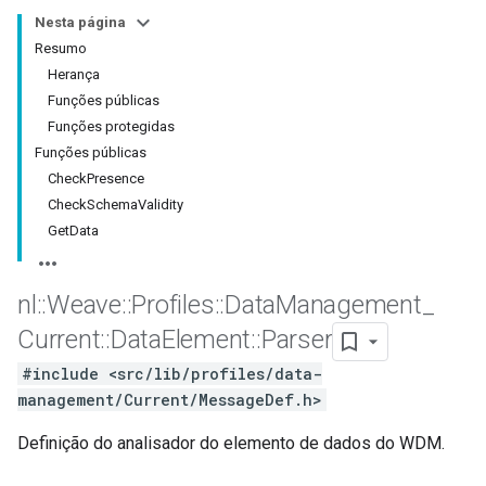
Nesta página
Resumo
Herança
Funções públicas
Funções protegidas
Funções públicas
CheckPresence
CheckSchemaValidity
GetData
nl
::
Weave
::
Profiles
::
Data
Management
_
Id
Current
::
Data
Element
::
Parser
#include <src/lib/profiles/data-
management/Current/MessageDef.h>
Definição do analisador do elemento de dados do WDM.