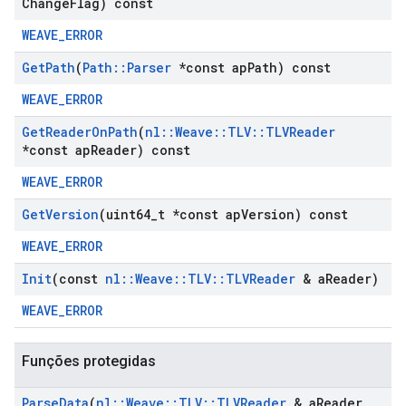
Change
Flag) const
WEAVE_ERROR
Get
Path
(
Path
::
Parser
*const ap
Path) const
WEAVE_ERROR
Get
Reader
On
Path
(
nl
::
Weave
::
TLV
::
TLVReader
*const ap
Reader) const
WEAVE_ERROR
Get
Version
(uint64
_
t *const ap
Version) const
WEAVE_ERROR
Init
(const
nl
::
Weave
::
TLV
::
TLVReader
& a
Reader)
WEAVE_ERROR
Funções protegidas
Parse
Data
(
nl
::
Weave
::
TLV
::
TLVReader
& a
Reader
,