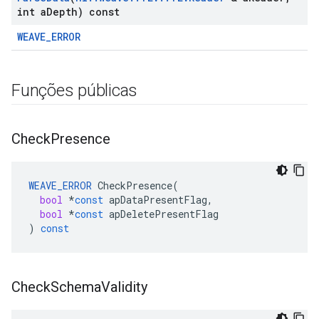
int a
Depth) const
WEAVE_ERROR
Funções públicas
Check
Presence
WEAVE_ERROR
CheckPresence
(
bool
*
const
apDataPresentFlag
,
bool
*
const
apDeletePresentFlag
)
const
Check
Schema
Validity