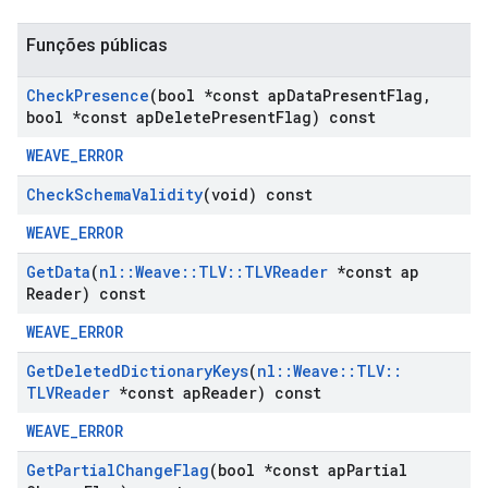
Funções públicas
Check
Presence
(bool *const ap
Data
Present
Flag
,
bool *const ap
Delete
Present
Flag) const
WEAVE_ERROR
Check
Schema
Validity
(void) const
WEAVE_ERROR
Get
Data
(
nl
::
Weave
::
TLV
::
TLVReader
*const ap
Reader) const
WEAVE_ERROR
Get
Deleted
Dictionary
Keys
(
nl
::
Weave
::
TLV
::
TLVReader
*const ap
Reader) const
WEAVE_ERROR
Get
Partial
Change
Flag
(bool *const ap
Partial