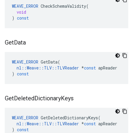
WEAVE_ERROR
CheckSchemaValidity
(
void
)
const
Get
Data
WEAVE_ERROR
GetData
(
nl
::
Weave
::
TLV
::
TLVReader
*
const
apReader
)
const
Get
Deleted
Dictionary
Keys
WEAVE_ERROR
GetDeletedDictionaryKeys
(
nl
::
Weave
::
TLV
::
TLVReader
*
const
apReader
)
const