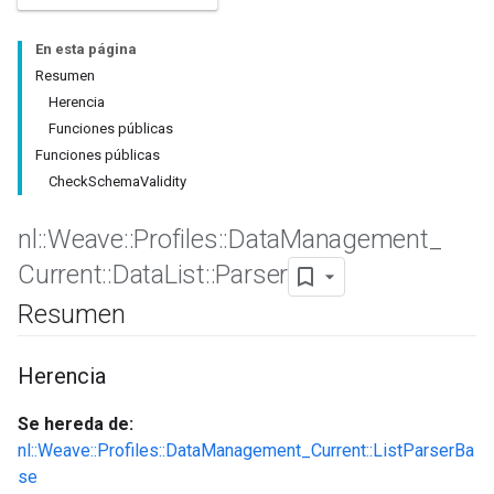
En esta página
Resumen
Herencia
Funciones públicas
Funciones públicas
CheckSchemaValidity
nl
::
Weave
::
Profiles
::
Data
Management
_
Id
Current
::
Data
List
::
Parser
Resumen
Herencia
Se hereda de:
nl::Weave::Profiles::DataManagement_Current::ListParserBa
se