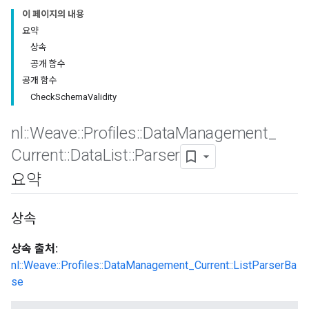
이 페이지의 내용
요약
상속
공개 함수
공개 함수
CheckSchemaValidity
nl
::
Weave
::
Profiles
::
Data
Management
_
Id
Current
::
Data
List
::
Parser
요약
상속
상속 출처:
nl::Weave::Profiles::DataManagement_Current::ListParserBa
se