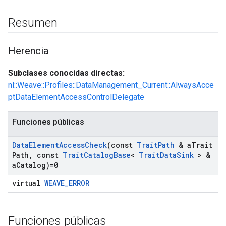
Resumen
Herencia
Subclases conocidas directas:
nl::Weave::Profiles::DataManagement_Current::AlwaysAcce
ptDataElementAccessControlDelegate
Funciones públicas
Id
Data
Element
Access
Check
(const
Trait
Path
& a
Trait
Path
,
const
Trait
Catalog
Base
<
Trait
Data
Sink
> &
a
Catalog)=0
virtual
WEAVE_ERROR
Funciones públicas