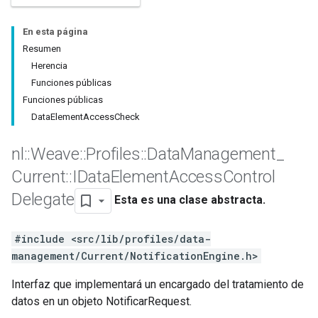
En esta página
Resumen
Herencia
Funciones públicas
Funciones públicas
DataElementAccessCheck
nl
::
Weave
::
Profiles
::
Data
Management
_
Current
::
IData
Element
Access
Control
Delegate
Esta es una clase abstracta.
#include <src/lib/profiles/data-
management/Current/NotificationEngine.h>
Interfaz que implementará un encargado del tratamiento de
datos en un objeto NotificarRequest.