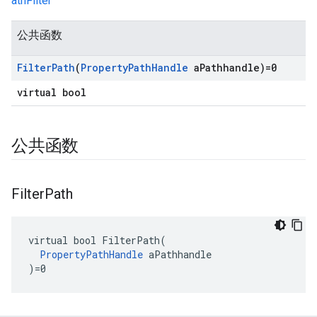
athFilter
公共函数
Filter
Path
(
Property
Path
Handle
a
Pathhandle)=0
virtual bool
公共函数
Id
Filter
Path
virtual bool FilterPath(

PropertyPathHandle
 aPathhandle

)=0