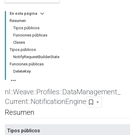
En esta página
Resumen
Tipos públicos
Funciones públicas
Clases
Tipos públicos
NotifyRequestBuilderState
Funciones públicas
DeleteKey
nl
::
Weave
::
Profiles
::
Data
Management
_
Current
::
Notification
Engine
Resumen
Tipos públicos