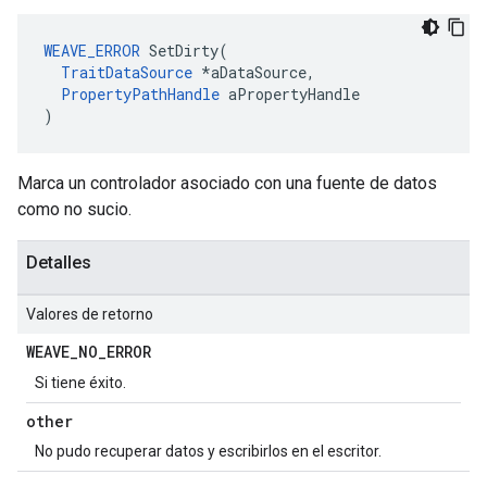
WEAVE_ERROR
 SetDirty(

TraitDataSource
 *aDataSource,

PropertyPathHandle
 aPropertyHandle

)
Marca un controlador asociado con una fuente de datos
como no sucio.
Detalles
Valores de retorno
WEAVE
_
NO
_
ERROR
Si tiene éxito.
other
No pudo recuperar datos y escribirlos en el escritor.