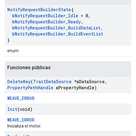
Notify
Request
Builder
State
{
k
Notify
Request
Builder
_
Idle
= 0
,
k
Notify
Request
Builder
_
Ready
,
k
Notify
Request
Builder
_
Build
Data
List
,
k
Notify
Request
Builder
_
Build
Event
List
}
enum
Funciones públicas
Delete
Key
(
Trait
Data
Source
*a
Data
Source
,
Property
Path
Handle
a
Property
Handle)
WEAVE_ERROR
Init
(void)
WEAVE_ERROR
Inicializa el motor.