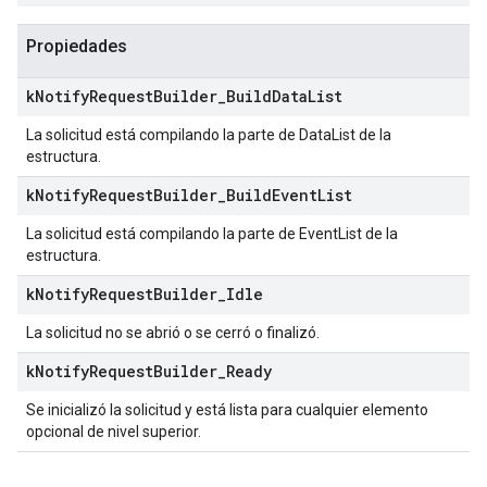
Propiedades
k
Notify
Request
Builder
_
Build
Data
List
La solicitud está compilando la parte de DataList de la
estructura.
k
Notify
Request
Builder
_
Build
Event
List
La solicitud está compilando la parte de EventList de la
estructura.
k
Notify
Request
Builder
_
Idle
La solicitud no se abrió o se cerró o finalizó.
k
Notify
Request
Builder
_
Ready
Se inicializó la solicitud y está lista para cualquier elemento
opcional de nivel superior.