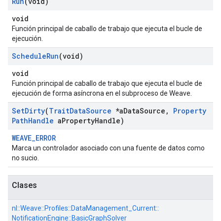
Run
(void)
void
Función principal de caballo de trabajo que ejecuta el bucle de
ejecución.
Schedule
Run
(void)
void
Función principal de caballo de trabajo que ejecuta el bucle de
ejecución de forma asíncrona en el subproceso de Weave.
Set
Dirty
(
Trait
Data
Source
*a
Data
Source
,
Property
Path
Handle
a
Property
Handle)
WEAVE_ERROR
Marca un controlador asociado con una fuente de datos como
no sucio.
Id
Clases
nl::
Weave::
Profiles::
DataManagement_Current::
NotificationEngine::
BasicGraphSolver