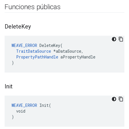
Funciones públicas
Delete
Key
WEAVE_ERROR
 DeleteKey(

TraitDataSource
 *aDataSource,

PropertyPathHandle
 aPropertyHandle

)
Init
WEAVE_ERROR
 Init(

  void

)